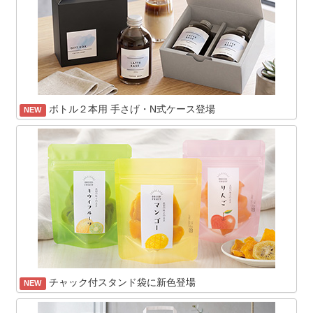
ボトル２本用 手さげ・N式ケース登場
NEW
チャック付スタンド袋に新色登場
NEW