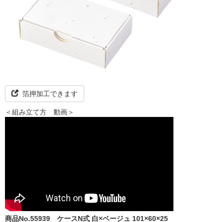
箔押加工できます
＜組み立て方 動画＞
商品No.55939
ケースN式 白×ベージュ 101×60×25