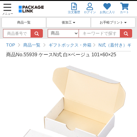
注文履歴
ログイン
お気に入り
カート
メニュー
後加工
お手軽プリント
商品一覧
商
キ
品
ー
番
ワ
TOP
商品一覧
ギフトボックス・外箱
N式（蓋付き）ギフ
号
ー
商品No.55939 ケースN式 白×ベージュ 101×60×25
で
ド
探
で
す
探
す