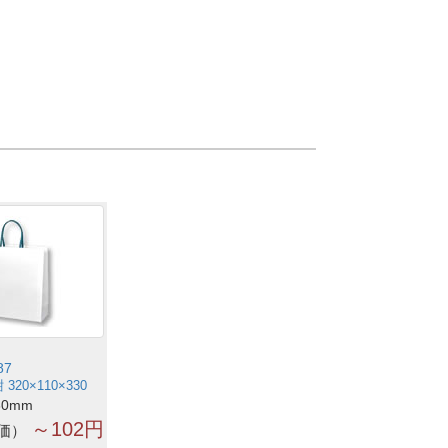
87
20×110×330
30mm
～102円
価