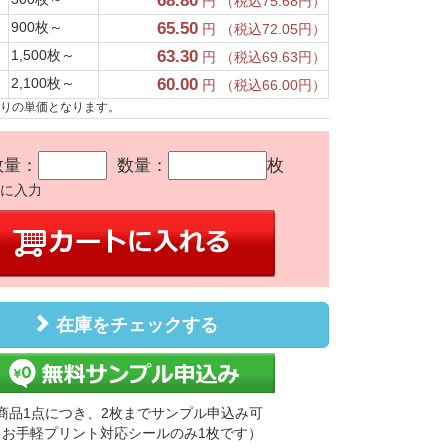
68.80
円 （税込75.68円）
900枚～
65.50
円 （税込72.05円）
1,500枚～
63.30
円 （税込69.63円）
2,100枚～
60.00
円 （税込66.00円）
たりの単価となります。
数量：
数量：
枚
かに入力
在庫をチェックする
商品1点につき、2枚までサンプル申込み可
（お手軽プリント対応シールのみ1枚です）