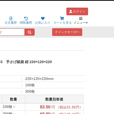
ログイン
注文履歴
閲覧履歴
お気に入り
カートを見る
メニュー
キ
クイックオーダー
ー
ワ
ー
ド
で
探
83
手さげ紙袋 紺 220×120×220
す
:
220×120×220mm
:
100枚
:
300枚
数量
数量別単価
100枚～
83.50
円 （税込91.85円）
300枚～