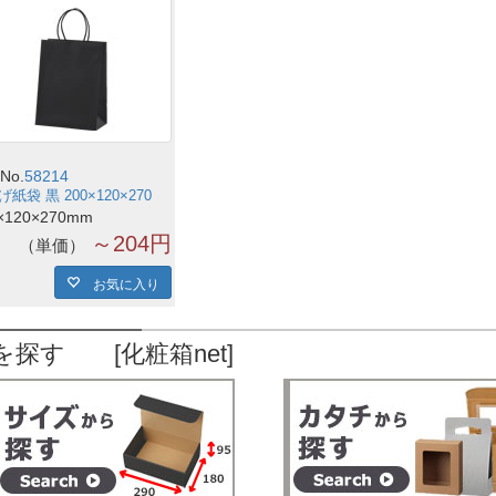
No.
58214
紙袋 黒 200×120×270
×120×270mm
～204円
単価
お気に入り
を探す [化粧箱net]