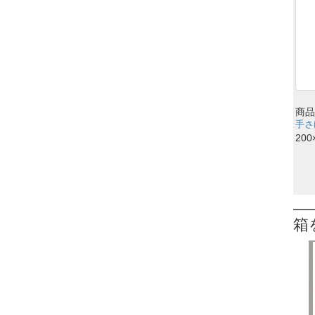
商品
手さげ
200
箱