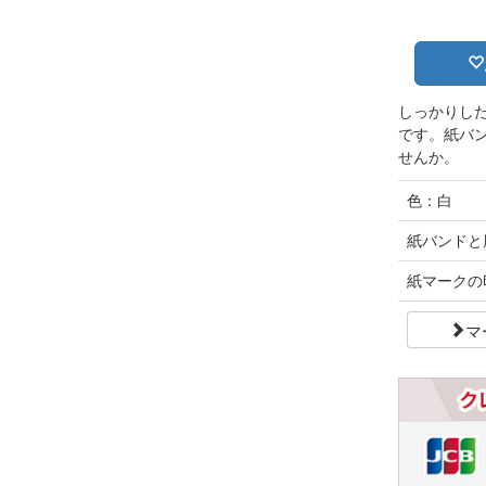
しっかりし
です。紙バ
せんか。
色：白
紙バンドと
紙マークの
マ