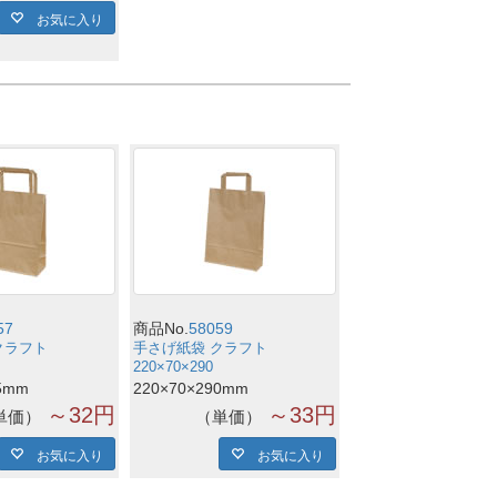
お気に入り
57
商品No.
58059
クラフト
手さげ紙袋 クラフト
220×70×290
5mm
220×70×290mm
～32円
～33円
単価
単価
お気に入り
お気に入り