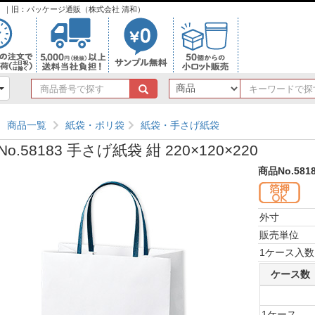
ンク）｜旧：パッケージ通販（株式会社 清和）
商
品
番
商品一覧
紙袋・ポリ袋
紙袋・手さげ紙袋
号
で
o.58183 手さげ紙袋 紺 220×120×220
探
す
商品No.581
外寸
販売単位
1ケース入数
ケース数
1ケース