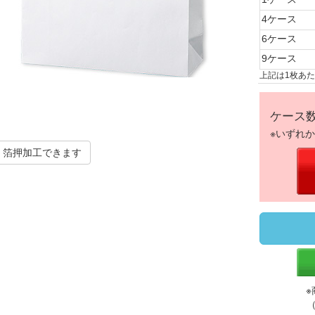
4ケース
6ケース
9ケース
上記は1枚あ
ケース
※いずれ
箔押加工できます
※