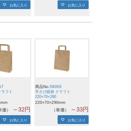
お気に入り
お気に入り
57
商品No.
58059
クラフト
手さげ紙袋 クラフト
220×70×290
5mm
220×70×290mm
～32円
～33円
単価
単価
お気に入り
お気に入り