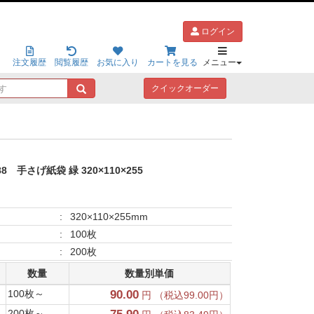
ログイン
注文履歴
閲覧履歴
お気に入り
カートを見る
メニュー
キ
クイックオーダー
ー
ワ
ー
ド
で
探
88
手さげ紙袋 緑 320×110×255
す
:
320×110×255mm
:
100枚
:
200枚
数量
数量別単価
100枚～
90.00
円 （税込99.00円）
200枚～