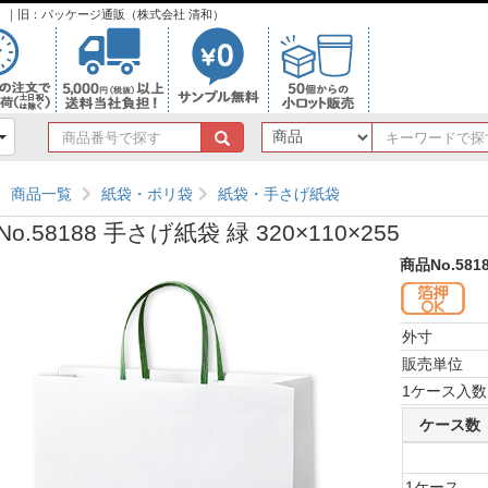
ンク）｜旧：パッケージ通販（株式会社 清和）
商
品
番
商品一覧
紙袋・ポリ袋
紙袋・手さげ紙袋
号
で
o.58188 手さげ紙袋 緑 320×110×255
探
す
商品No.581
外寸
販売単位
1ケース入数
ケース数
1ケース