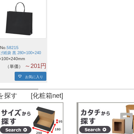
No.
58215
紙袋 黒 280×100×240
×100×240mm
～201円
単価
お気に入り
を探す [化粧箱net]