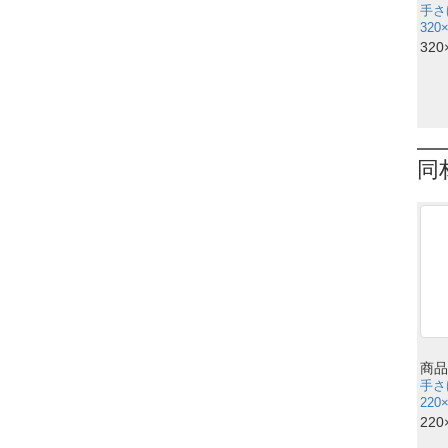
手さ
320
320
同
商品
手さ
220
220