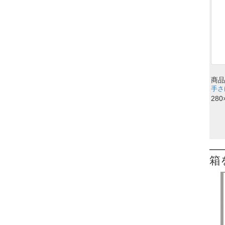
商品
手さげ
280
箱