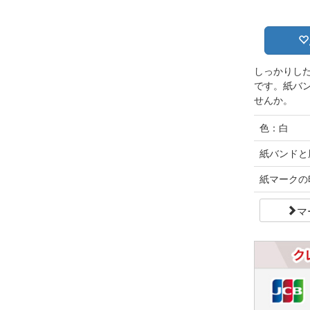
しっかりし
です。紙バ
せんか。
色：白
紙バンドと
紙マークの
マ