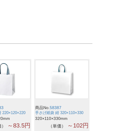
83
商品No.
58387
20×120×220
手さげ紙袋 紺 320×110×330
20mm
320×110×330mm
～83.5円
～102円
価
単価