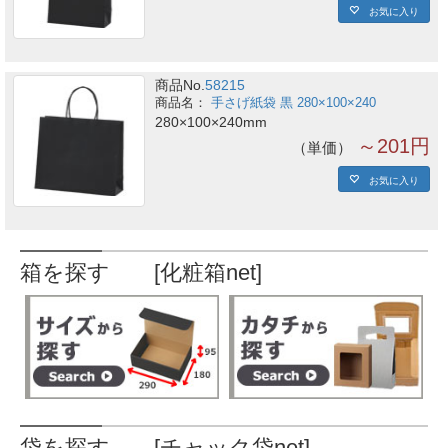
お気に入り
商品No.
58215
手さげ紙袋 黒 280×100×240
280×100×240mm
～201円
単価
お気に入り
箱を探す [化粧箱net]
袋を探す [チャック袋net]