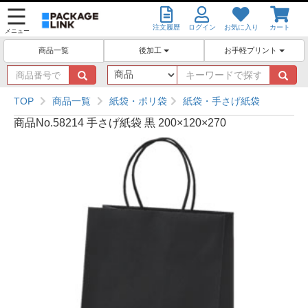
注文履歴
ログイン
お気に入り
カート
メニュー
後加工
お手軽プリント
商品一覧
商
キ
品
ー
番
ワ
TOP
商品一覧
紙袋・ポリ袋
紙袋・手さげ紙袋
号
ー
商品No.58214 手さげ紙袋 黒 200×120×270
で
ド
探
で
す
探
す