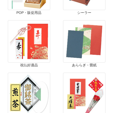
POP・販促用品
シーラー
祝仏好適品
あららぎ・畳紙