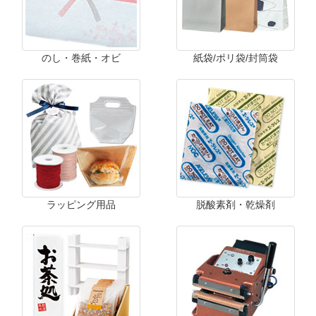
のし・巻紙・オビ
紙袋/ポリ袋/封筒袋
ラッピング用品
脱酸素剤・乾燥剤