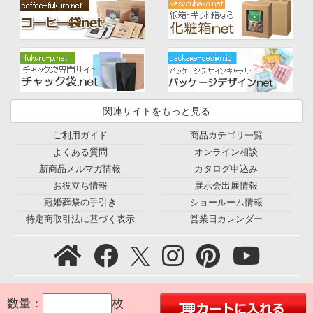
関連サイトをもっと見る
ご利用ガイド
商品カテゴリ一覧
よくある質問
オンライン相談
新商品メルマガ情報
カタログ申込み
お役立ち情報
展示会出展情報
冠婚葬祭の手引き
ショールーム情報
特定商取引法に基づく表示
営業日カレンダー
プライバシーポリシー
｜
利用規約
｜
会社概要
｜
環境宣言
｜
数量：
枚
お問合せ
｜
採用情報
｜