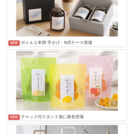
ボトル２本用 手さげ・N式ケース登場
NEW
チャック付スタンド袋に新色登場
NEW