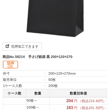
箔押加工できます
商品No.58214
手さげ紙袋 黒 200×120×270
外寸
:
200×120×270mm
販売単位
:
50枚
1ケース入数
:
200枚
ケース数
数量
数量別単価
50枚～
204
円 （税込224.40円）
100枚～
183
円 （税込201.30円）