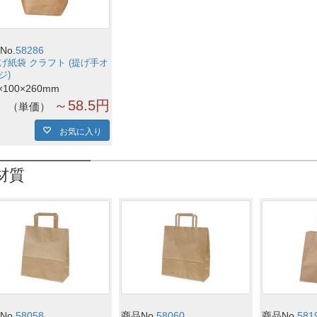
No.
58286
げ紙袋 クラフト (提げ手オ
ジ)
×100×260mm
～58.5円
単価
お気に入り
材質
No.
58058
商品No.
58060
商品No.
581