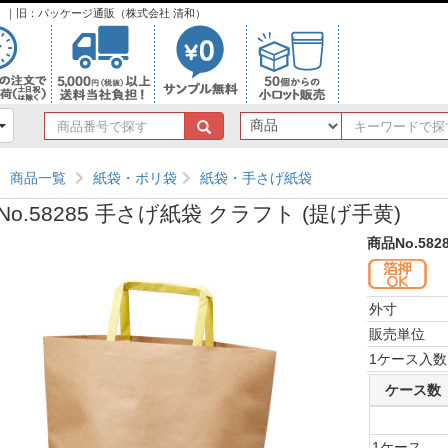
ンク）｜旧：パッケージ通販（株式会社 清和）
商
品
番
商品一覧
紙袋・ポリ袋
紙袋・手さげ紙袋
号
で
No.58285 手さげ紙袋 クラフト (提げ手黄)
探
す
商品No.582
外寸
販売単位
1ケース入数
ケース数
1ケース