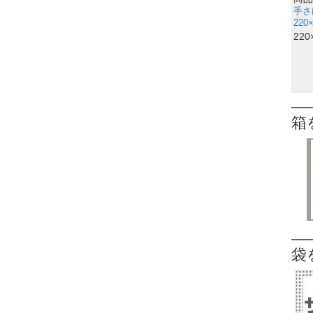
手さ
220
220
箱
袋