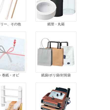
ラリー、その他
紙管・丸箱
・巻紙・オビ
紙袋/ポリ袋/封筒袋