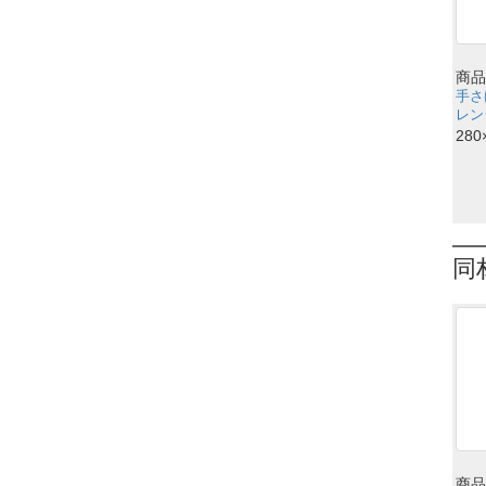
商品
手さ
レン
280
同
商品