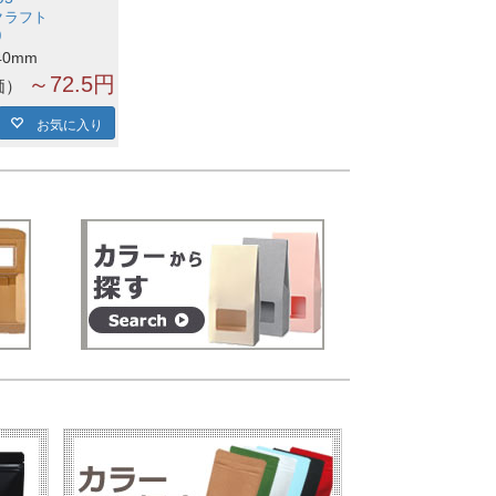
クラフト
0
40mm
～72.5円
価
お気に入り