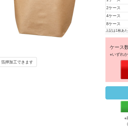
2ケース
4ケース
8ケース
上記は1枚あ
ケース
※いずれ
箔押加工できます
※