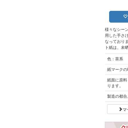
様々なシー
用した手さ
なっており
ト紙は、未
色：茶系
紙マークの
紙面に原料
ります。
製造の都合
マ