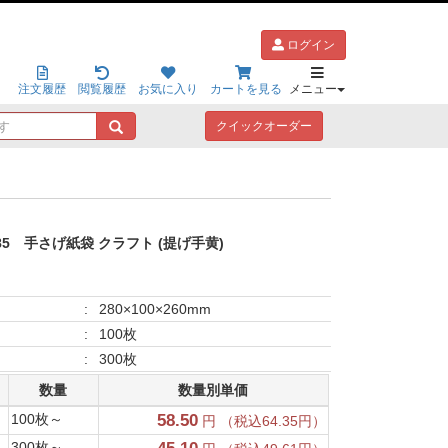
ログイン
注文履歴
閲覧履歴
お気に入り
カートを見る
メニュー
キ
クイックオーダー
ー
ワ
ー
ド
で
探
85
手さげ紙袋 クラフト (提げ手黄)
す
:
280×100×260mm
:
100枚
:
300枚
数量
数量別単価
100枚～
58.50
円 （税込64.35円）
300枚～