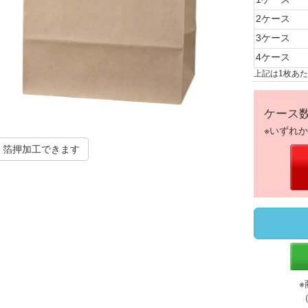
2ケース
3ケース
4ケース
上記は1枚あ
ケース
※いずれ
箔押加工できます
※