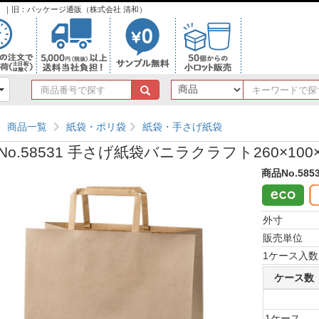
ンク）｜旧：パッケージ通販（株式会社 清和）
商
品
番
商品一覧
紙袋・ポリ袋
紙袋・手さげ紙袋
号
で
No.58531 手さげ紙袋バニラクラフト260×100×
探
す
商品No.585
外寸
販売単位
1ケース入数
ケース数
1ケース