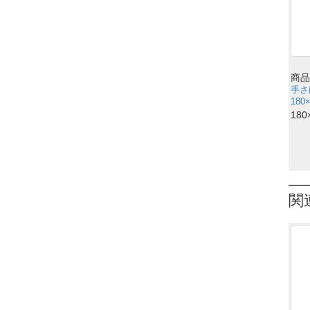
商品
手さ
180
180
関