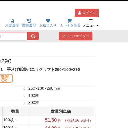
ログイン
注文履歴
閲覧履歴
お気に入り
カートを見る
メニュー
キ
クイックオーダー
ー
ワ
ー
ド
290
で
探
31
手さげ紙袋バニラクラフト260×100×290
す
:
260×100×290mm
:
100枚
:
300枚
数量
数量別単価
100枚～
51.50
円 （税込56.65円）
300枚～