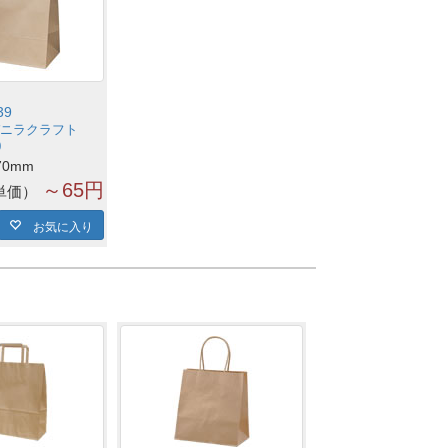
39
ニラクラフト
0
70mm
～65円
単価
お気に入り