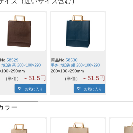
サイズ（近いサイズ含む）
No.
58529
商品No.
58530
紙袋 茶 260×100×290
手さげ紙袋 紺 260×100×290
×100×290mm
260×100×290mm
～51.5円
～51.5円
単価
単価
お気に入り
お気に入り
カラー