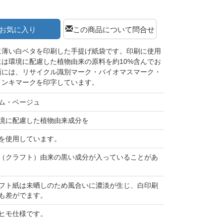
お気に入り
この商品について問合せ
に薄い白ベタを印刷した手提げ紙袋です。印刷に使用
は環境に配慮した植物由来の原料を約10%含んでお
面には、リサイクル識別マーク・バイオマスマーク・
インキマークを印字しています。
ム・ベージュ
境に配慮した植物由来成分を
を使用しています。
（クラフト）由来の黒い成分が入っていることがあ
フト紙は未晒しのため風合いに濃淡が生じ、白印刷
も差がでます。
ヒモ仕様です。