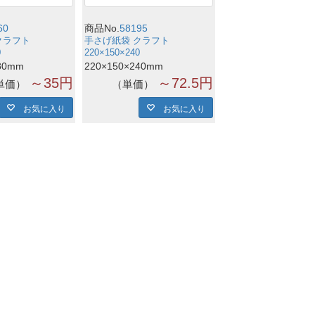
60
商品No.
58195
クラフト
手さげ紙袋 クラフト
0
220×150×240
80mm
220×150×240mm
～35円
～72.5円
単価
単価
お気に入り
お気に入り