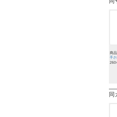
同
商品
手さげ
260
同