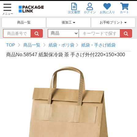
注文履歴
ログイン
お気に入り
カート
メニュー
後加工
お手軽プリント
商品一覧
商
キ
品
ー
番
ワ
TOP
商品一覧
紙袋・ポリ袋
紙袋・手さげ紙袋
号
ー
商品No.58547 紙製保冷袋 茶 手さげ外付220×150×300
で
ド
探
で
す
探
す