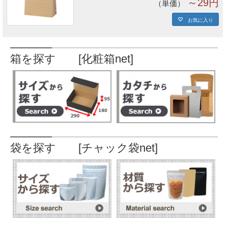
～29円
単価
お気に入り
箱を探す [化粧箱net]
袋を探す [チャック袋net]