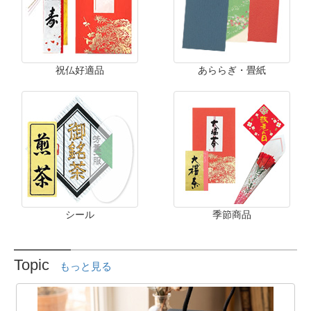
祝仏好適品
あららぎ・畳紙
シール
季節商品
Topic
もっと見る