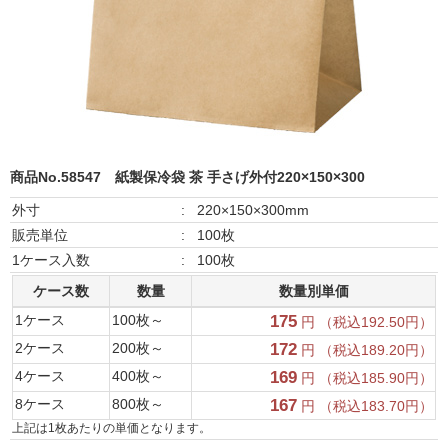
商品No.58547
紙製保冷袋 茶 手さげ外付220×150×300
外寸
:
220×150×300mm
販売単位
:
100枚
1ケース入数
:
100枚
ケース数
数量
数量別単価
1ケース
100枚～
175
円 （税込192.50円）
2ケース
200枚～
172
円 （税込189.20円）
4ケース
400枚～
169
円 （税込185.90円）
8ケース
800枚～
167
円 （税込183.70円）
上記は1枚あたりの単価となります。