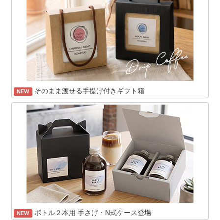
そのまま渡せる手提げ付きギフト箱
NEW
ボトル２本用 手さげ・N式ケース登場
NEW