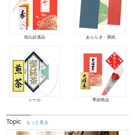
祝仏好適品
あららぎ・畳紙
シール
季節商品
Topic
もっと見る