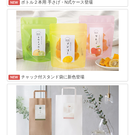
ボトル２本用 手さげ・N式ケース登場
NEW
チャック付スタンド袋に新色登場
NEW