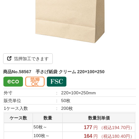
箔押加工できます
商品No.58567
手さげ紙袋 クリーム 220×100×250
外寸
:
220×100×250mm
販売単位
:
50枚
1ケース入数
:
200枚
ケース数
数量
数量別単価
50枚～
177
円 （税込194.70円）
100枚～
164
円 （税込180.40円）