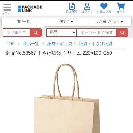
注文履歴
ログイン
お気に入り
カート
メニュー
後加工
お手軽プリント
商品一覧
商
キ
品
ー
番
ワ
TOP
商品一覧
紙袋・ポリ袋
紙袋・手さげ紙袋
号
ー
商品No.58567 手さげ紙袋 クリーム 220×100×250
で
ド
探
で
す
探
す