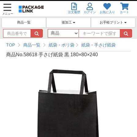
注文履歴
ログイン
お気に入り
カート
メニュー
後加工
お手軽プリント
商品一覧
商
キ
品
ー
番
ワ
TOP
商品一覧
紙袋・ポリ袋
紙袋・手さげ紙袋
号
ー
商品No.58618 手さげ紙袋 黒 180×80×240
で
ド
探
で
す
探
す