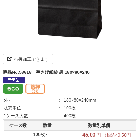
箔押加工できます
商品No.58618
手さげ紙袋 黒 180×80×240
外寸
:
180×80×240mm
販売単位
:
100枚
1ケース入数
:
400枚
ケース数
数量
数量別単価
100枚～
45.00
円 （税込49.50円）