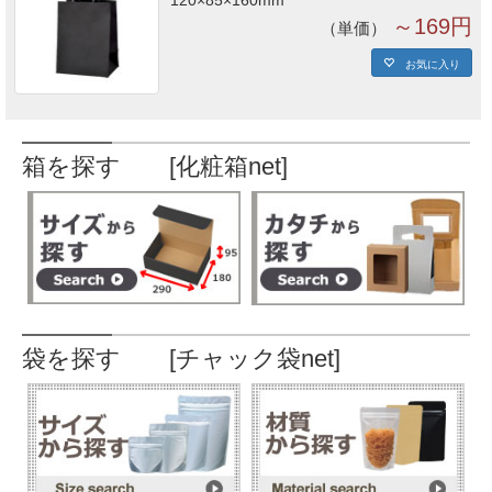
120×85×160mm
～169円
単価
お気に入り
箱を探す [化粧箱net]
袋を探す [チャック袋net]