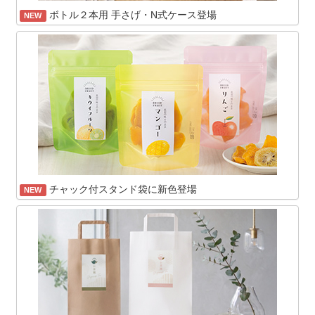
ボトル２本用 手さげ・N式ケース登場
NEW
チャック付スタンド袋に新色登場
NEW