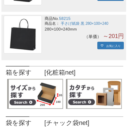
商品No.
58215
手さげ紙袋 黒 280×100×240
280×100×240mm
～201円
単価
お気に入り
箱を探す [化粧箱net]
袋を探す [チャック袋net]