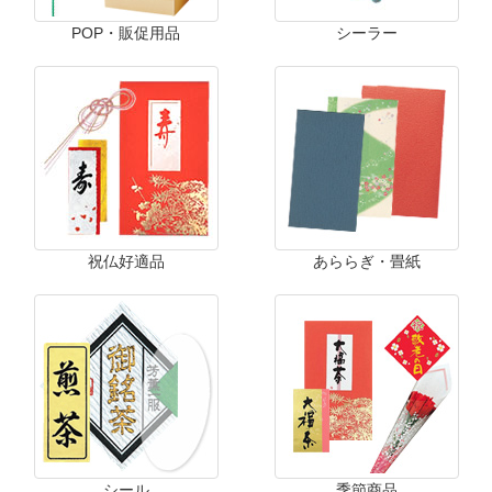
POP・販促用品
シーラー
祝仏好適品
あららぎ・畳紙
シール
季節商品