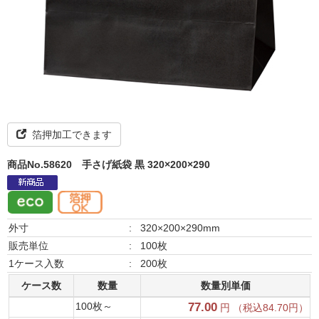
箔押加工できます
商品No.58620
手さげ紙袋 黒 320×200×290
外寸
:
320×200×290mm
販売単位
:
100枚
1ケース入数
:
200枚
ケース数
数量
数量別単価
100枚～
77.00
円 （税込84.70円）