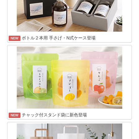
ボトル２本用 手さげ・N式ケース登場
NEW
チャック付スタンド袋に新色登場
NEW