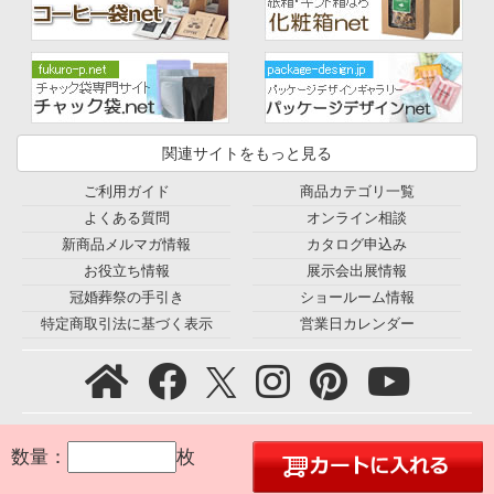
関連サイトをもっと見る
ご利用ガイド
商品カテゴリ一覧
よくある質問
オンライン相談
新商品メルマガ情報
カタログ申込み
お役立ち情報
展示会出展情報
冠婚葬祭の手引き
ショールーム情報
特定商取引法に基づく表示
営業日カレンダー
プライバシーポリシー
｜
利用規約
｜
会社概要
｜
環境宣言
｜
数量：
枚
お問合せ
｜
採用情報
｜
© 2005 Seiwa Co., Ltd. All Rights Reserved.