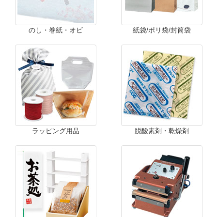
のし・巻紙・オビ
紙袋/ポリ袋/封筒袋
ラッピング用品
脱酸素剤・乾燥剤