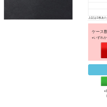
上記は1枚あ
ケース
※いずれ
※