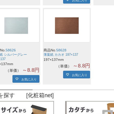
No.
58626
商品No.
58628
紙 シルバーグレー
薄葉紙 カカオ 197×137
×137
197×137mm
×137mm
～8.8円
単価
～8.8円
単価
お気に入り
お気に入り
を探す [化粧箱net]