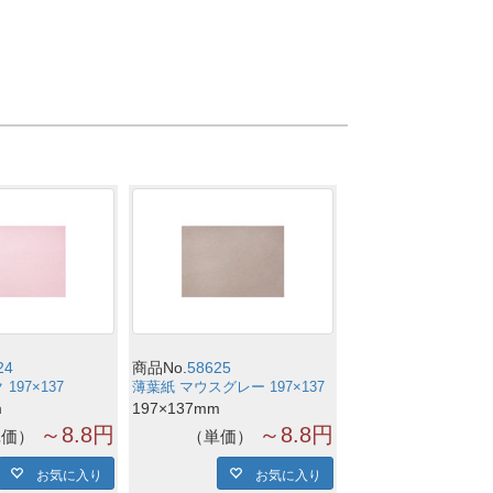
24
商品No.
58625
197×137
薄葉紙 マウスグレー 197×137
m
197×137mm
～8.8円
～8.8円
単価
単価
お気に入り
お気に入り