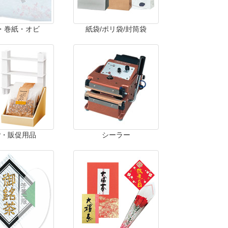
・巻紙・オビ
紙袋/ポリ袋/封筒袋
P・販促用品
シーラー