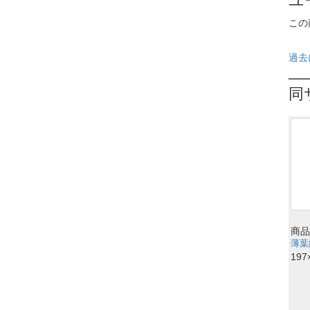
ユ
この
過去
同
商品
薄葉紙
197