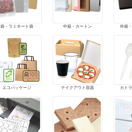
袋・ラミネート袋
中箱・カートン
外箱
エコパッケージ
テイクアウト容器
カト