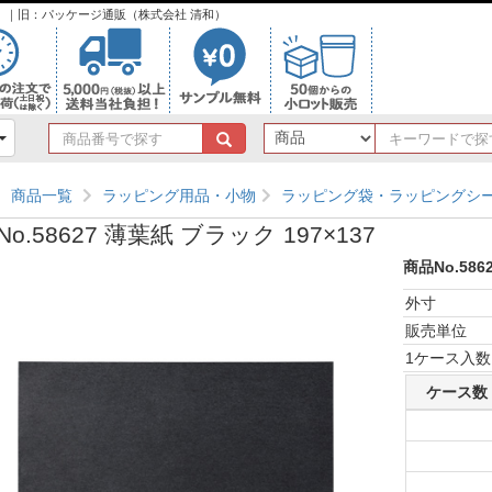
ンク）｜旧：パッケージ通販（株式会社 清和）
商
品
番
商品一覧
ラッピング用品・小物
ラッピング袋・ラッピングシ
号
で
o.58627 薄葉紙 ブラック 197×137
探
す
商品No.586
外寸
販売単位
1ケース入数
ケース数