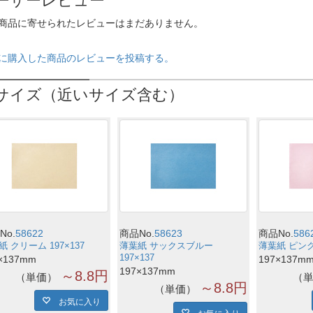
ーザーレビュー
商品に寄せられたレビューはまだありません。
に購入した商品のレビューを投稿する。
サイズ（近いサイズ含む）
No.
58622
商品No.
58623
商品No.
586
 クリーム 197×137
薄葉紙 サックスブルー
薄葉紙 ピンク 
197×137
×137mm
197×137m
197×137mm
～8.8円
単価
～8.8円
単価
お気に入り
お気に入り