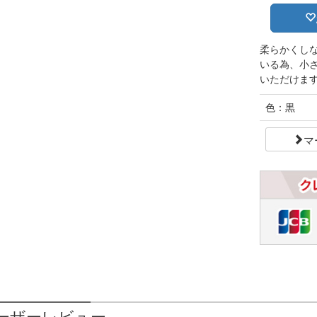
柔らかくし
いる為、小
いただけま
色：黒
マ