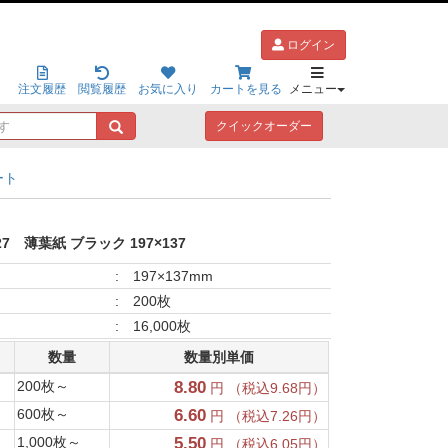
ログイン
注文履歴
閲覧履歴
お気に入り
カートを見る
メニュー
キ
クイックオーダー
ー
ワ
ート
ー
ド
で
探
27
薄葉紙 ブラック 197×137
す
:
197×137mm
:
200枚
:
16,000枚
数量
数量別単価
200枚～
8.80
円 （税込9.68円）
600枚～
6.60
円 （税込7.26円）
1,000枚～
5.50
円 （税込6.05円）