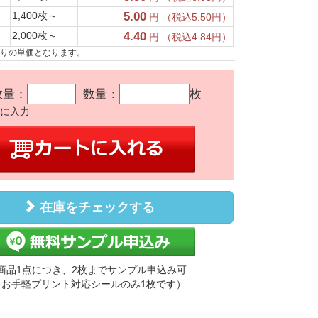
1,400枚～
5.00
円 （税込5.50円）
2,000枚～
4.40
円 （税込4.84円）
たりの単価となります。
数量：
数量：
枚
かに入力
在庫をチェックする
商品1点につき、2枚までサンプル申込み可
（お手軽プリント対応シールのみ1枚です）