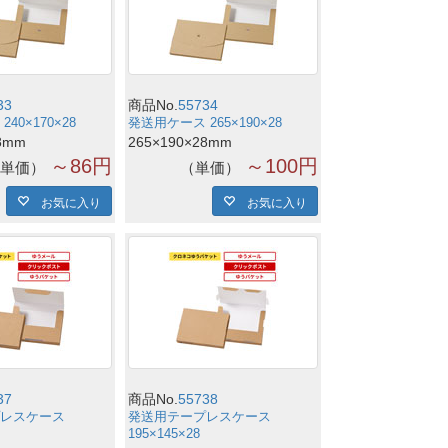
33
商品No.
55734
40×170×28
発送用ケース 265×190×28
8mm
265×190×28mm
～86円
～100円
単価
単価
お気に入り
お気に入り
37
商品No.
55738
レスケース
発送用テープレスケース
195×145×28