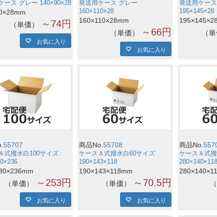
ース グレー 140×90×28
発送用ケース グレー
発送用ケース
160×110×28
195×145×28
90×28mm
160×110×28mm
195×145×2
～74円
単価
～66円
単価
単
お気に入り
お気に入り
.
55707
商品No.
55708
商品No.
557
Ａ式撥水白100サイズ
ケースＡ式撥水白60サイズ
ケースＡ式撥
80×236
190×143×118
280×140×11
280×236mm
190×143×118mm
280×140×1
～253円
～70.5円
単価
単価
お気に入り
お気に入り