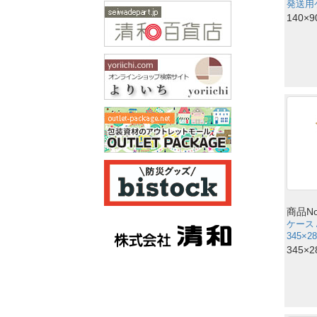
発送用ケ
140×
商品No
ケース
345×2
345×