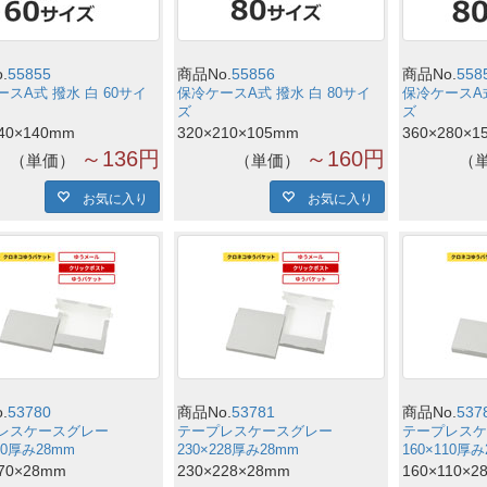
管
・丸箱全て
.
55855
商品No.
55856
商品No.
558
スA式 撥水 白 60サイ
保冷ケースA式 撥水 白 80サイ
保冷ケースA式
ズ
ズ
140×140mm
320×210×105mm
360×280×1
～136円
～160円
単価
単価
お気に入り
お気に入り
ラリー、その他
クアウト・デリバリー用品全て
クアウト容器
ヒー関連
オ全て
ー関連
カゲル (乾燥剤)
素剤・乾燥剤全て
ジレス・エバーフレッシュ （脱酸
適品
好適品・その他
ル・ポケットシール
.
53780
商品No.
53781
商品No.
537
・しおり・塩
げタイプカートン
トン・ケース
好適品全て
らぎ・畳紙
レスケースグレー
テープレスケースグレー
テープレスケ
170厚み28mm
230×228厚み28mm
160×110厚み
封筒
170×28mm
230×228×28mm
160×110×2
らぎ・畳紙全て
う紙・あららぎ袋