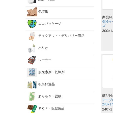
透明
包装紙
丸箱
紙管
紙管
商品No
保冷ケー
エコパッケージ
ズ
300×
テイクアウト・デリバリー用品
ハリオ
カト
テイ
テイ
シーラー
コー
ハリ
ティ
脱酸素剤・乾燥剤
祝仏好適品
シリ
脱酸
エー
祝好
素剤）
仏事
シー
商品No
礼状
手提
あららぎ・畳紙
カー
祝仏
あら
テープ
240×
ＰＯＰ・販促用品
透明
240×
あら
たと