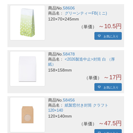
商品No.
58606
グリーンティーFB(ミニ)
120×70×245mm
～10.5円
単価
お気に入り
商品No.
58478
<2026製造中止>封筒 白 （厚
紙）
158×158mm
～17円
単価
お気に入り
商品No.
58456
紙製窓付き封筒 クラフト
120×140
120×140mm
～47.5円
単価
お気に入り