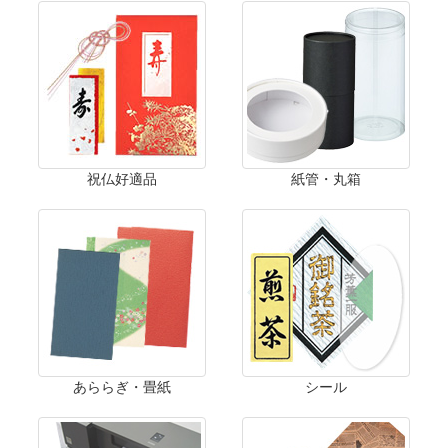
祝仏好適品
紙管・丸箱
あららぎ・畳紙
シール