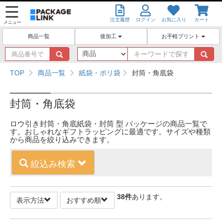
注文履歴
ログイン
お気に入り
カート
メニュー
後加工
お手軽プリント
商品一覧
商
キ
品
ー
番
ワ
TOP
商品一覧
紙袋・ポリ袋
封筒・角底袋
号
ー
で
ド
探
で
封筒・角底袋
す
探
す
ロウ引き封筒・角底紙袋・封筒 型 パッケージの商品一覧で
す。おしゃれなギフトラッピングに最適です。サイズや種類
から商品を絞り込みできます。
絞込み検索
38
件
あります。
表示方法
おすすめ順