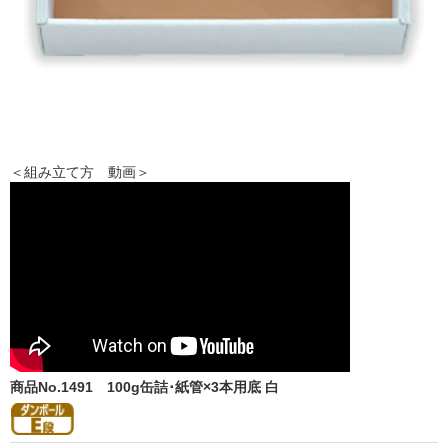
＜組み立て方 動画＞
商品No.1491
100g缶詰･紙管×3本用底 白