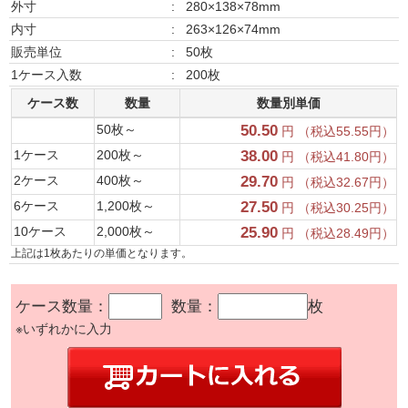
外寸
:
280×138×78mm
内寸
:
263×126×74mm
販売単位
:
50枚
1ケース入数
:
200枚
ケース数
数量
数量別単価
50枚～
50.50
円 （税込55.55円）
1ケース
200枚～
38.00
円 （税込41.80円）
2ケース
400枚～
29.70
円 （税込32.67円）
6ケース
1,200枚～
27.50
円 （税込30.25円）
10ケース
2,000枚～
25.90
円 （税込28.49円）
上記は1枚あたりの単価となります。
ケース数量：
数量：
枚
※いずれかに入力