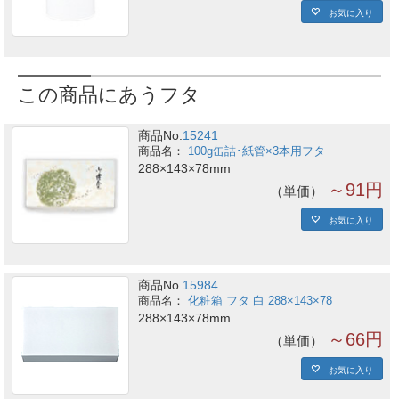
お気に入り
この商品にあうフタ
商品No.
15241
100g缶詰･紙管×3本用フタ
288×143×78mm
～91円
単価
お気に入り
商品No.
15984
化粧箱 フタ 白 288×143×78
288×143×78mm
～66円
単価
お気に入り