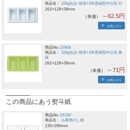
100g缶詰･紙管×3本用成型中仕切 白
262×128×38mm
～62.5円
単価
お気に入り
商品No.
15906
100g缶詰･紙管×3本用成型中仕切 黄
緑
262×128×38mm
～71円
単価
お気に入り
この商品にあう熨斗紙
商品No.
18190
仏事用のし紙
135×390mm