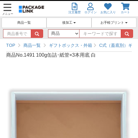
注文履歴
ログイン
お気に入り
カート
メニュー
後加工
お手軽プリント
商品一覧
商
キ
品
ー
番
ワ
TOP
商品一覧
ギフトボックス・外箱
C式（蓋底別）ギフ
号
ー
商品No.1491 100g缶詰･紙管×3本用底 白
で
ド
探
で
す
探
す