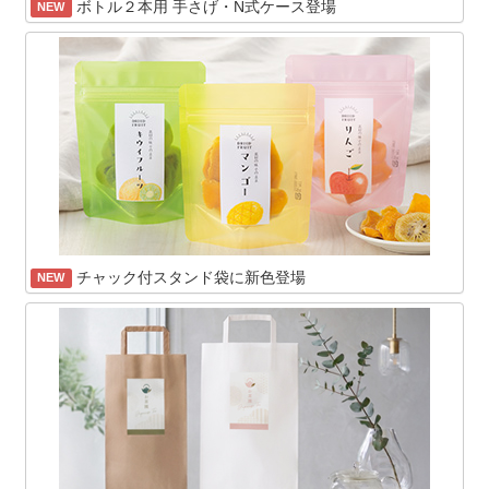
ボトル２本用 手さげ・N式ケース登場
NEW
チャック付スタンド袋に新色登場
NEW