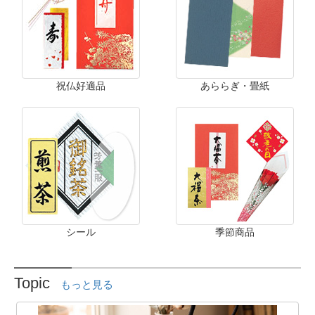
祝仏好適品
あららぎ・畳紙
シール
季節商品
Topic
もっと見る