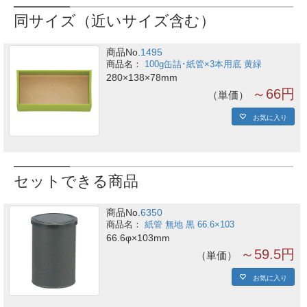
同サイズ（近いサイズ含む）
商品No.
1495
100g缶詰･紙管×3本用底 黄緑
280×138×78mm
～66円
単価
お気に入り
セットできる商品
商品No.
6350
紙管 無地 黒 66.6×103
66.6φ×103mm
～59.5円
単価
お気に入り