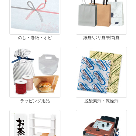
のし・巻紙・オビ
紙袋/ポリ袋/封筒袋
ラッピング用品
脱酸素剤・乾燥剤