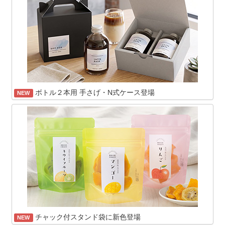
ボトル２本用 手さげ・N式ケース登場
NEW
チャック付スタンド袋に新色登場
NEW