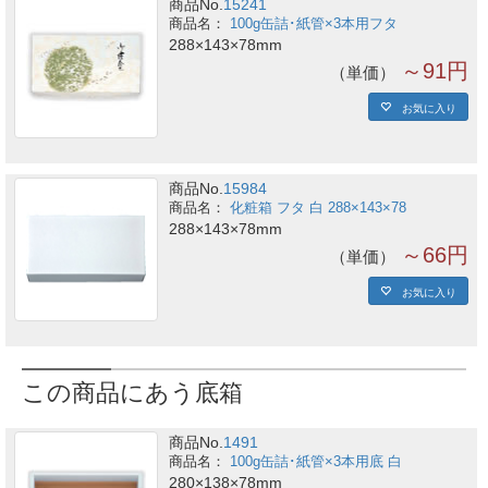
商品No.
15241
100g缶詰･紙管×3本用フタ
288×143×78mm
～91円
単価
お気に入り
商品No.
15984
化粧箱 フタ 白 288×143×78
288×143×78mm
～66円
単価
お気に入り
この商品にあう底箱
商品No.
1491
100g缶詰･紙管×3本用底 白
280×138×78mm