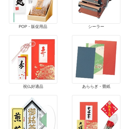
POP・販促用品
シーラー
祝仏好適品
あららぎ・畳紙