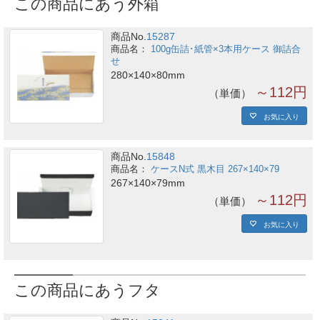
この商品にあう外箱
商品No.
15287
100g缶詰･紙管×3本用ケース 御詰合
せ
280×140×80mm
～112円
単価
お気に入り
商品No.
15848
ケースN式 黒木目 267×140×79
267×140×79mm
～112円
単価
お気に入り
この商品にあうフタ