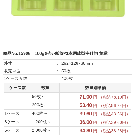
商品No.15906
100g缶詰･紙管×3本用成型中仕切 黄緑
外寸
:
262×128×38mm
販売単位
:
50枚
1ケース入数
:
400枚
ケース数
数量
数量別単価
50枚～
71.00
円 （税込78.10円）
200枚～
53.40
円 （税込58.74円）
1ケース
400枚～
39.60
円 （税込43.56円）
3ケース
1,200枚～
36.00
円 （税込39.60円）
5ケース
2,000枚～
34.80
円 （税込38.28円）