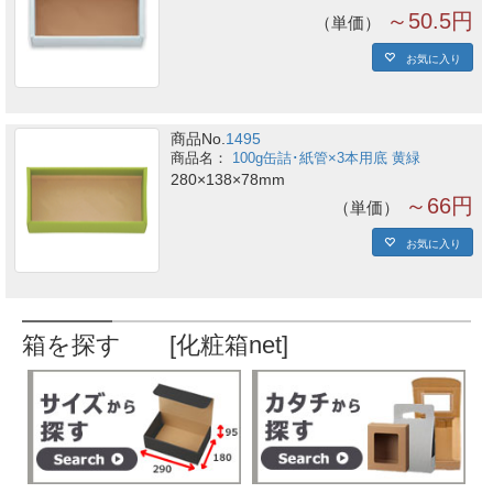
～50.5円
単価
お気に入り
商品No.
1495
100g缶詰･紙管×3本用底 黄緑
280×138×78mm
～66円
単価
お気に入り
箱を探す [化粧箱net]