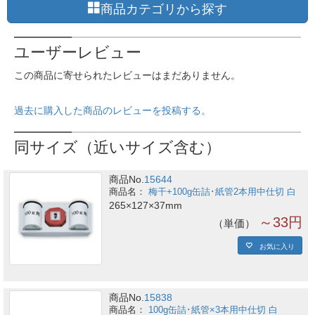
商品カテゴリから探す
ユーザーレビュー
この商品に寄せられたレビューはまだありません。
過去に購入した商品のレビューを投稿する。
同サイズ（近いサイズ含む）
商品No.
15644
梅干+100g缶詰･紙管2本用中仕切 白
265×127×37mm
～33円
単価
お気に入り
商品No.
15838
100g缶詰･紙管×3本用中仕切 白