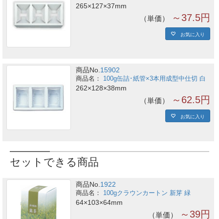
265×127×37mm
～37.5円
単価
お気に入り
商品No.
15902
100g缶詰･紙管×3本用成型中仕切 白
262×128×38mm
～62.5円
単価
お気に入り
セットできる商品
商品No.
1922
100gクラウンカートン 新芽 緑
64×103×64mm
～39円
単価