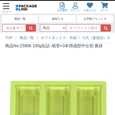
注文履歴
ログイン
お気に入り
カート
メニュー
後加工
お手軽プリント
商品一覧
商
キ
品
ー
番
ワ
TOP
商品一覧
ギフトボックス・外箱
C式（蓋底別）ギフ
号
ー
商品No.15906 100g缶詰･紙管×3本用成型中仕切 黄緑
で
ド
探
で
す
探
す