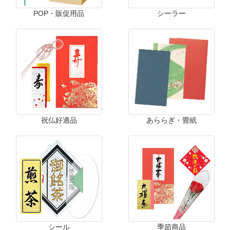
POP・販促用品
シーラー
祝仏好適品
あららぎ・畳紙
シール
季節商品