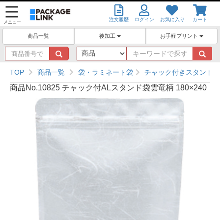
注文履歴
ログイン
お気に入り
カート
メニュー
後加工
お手軽プリント
商品一覧
商
キ
品
ー
番
ワ
TOP
商品一覧
袋・ラミネート袋
チャック付きスタンド袋
号
ー
商品No.10825 チャック付ALスタンド袋雲竜柄 180×240
で
ド
探
で
す
探
す