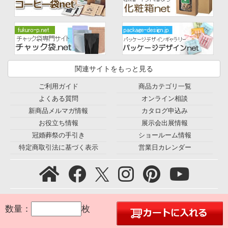
関連サイトをもっと見る
ご利用ガイド
商品カテゴリ一覧
よくある質問
オンライン相談
新商品メルマガ情報
カタログ申込み
お役立ち情報
展示会出展情報
冠婚葬祭の手引き
ショールーム情報
特定商取引法に基づく表示
営業日カレンダー
プライバシーポリシー
｜
利用規約
｜
会社概要
｜
環境宣言
｜
数量：
枚
お問合せ
｜
採用情報
｜
© 2005 Seiwa Co., Ltd. All Rights Reserved.