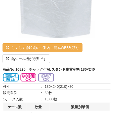
らくらく@印刷のご案内・簡易WEB見積り
熱シール機が必要です
商品No.10825
チャック付ALスタンド袋雲竜柄 180×240
外寸
:
180×240(210)×80mm
販売単位
:
50枚
1ケース入数
:
1,000枚
ケース数
数量
数量別単価