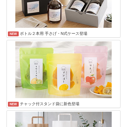
ボトル２本用 手さげ・N式ケース登場
NEW
チャック付スタンド袋に新色登場
NEW