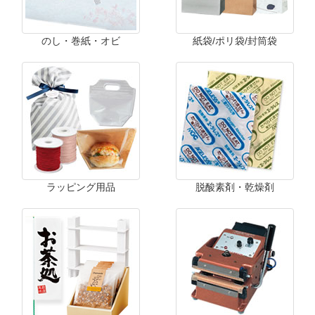
のし・巻紙・オビ
紙袋/ポリ袋/封筒袋
ラッピング用品
脱酸素剤・乾燥剤