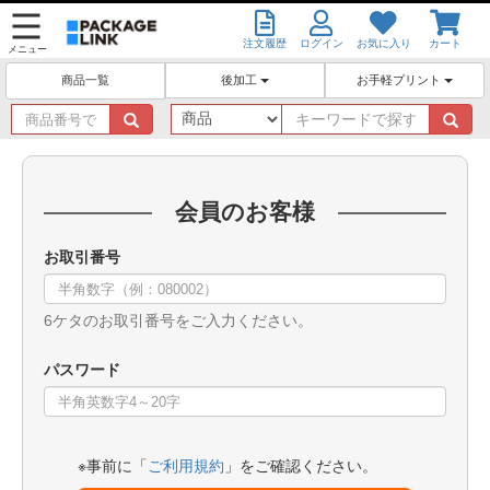
注文履歴
ログイン
お気に入り
カート
メニュー
後加工
お手軽プリント
商品一覧
商
キ
品
ー
番
ワ
号
ー
で
ド
会員のお客様
探
で
す
探
お取引番号
す
6ケタのお取引番号をご入力ください。
パスワード
※事前に「
ご利用規約
」をご確認ください。