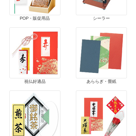
POP・販促用品
シーラー
祝仏好適品
あららぎ・畳紙