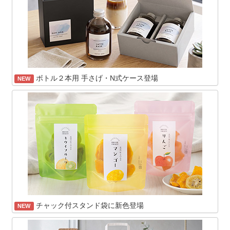
ボトル２本用 手さげ・N式ケース登場
NEW
チャック付スタンド袋に新色登場
NEW