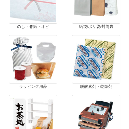
のし・巻紙・オビ
紙袋/ポリ袋/封筒袋
ラッピング用品
脱酸素剤・乾燥剤