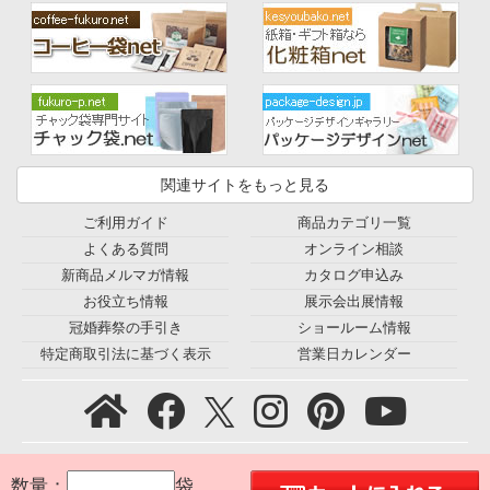
関連サイトをもっと見る
ご利用ガイド
商品カテゴリ一覧
よくある質問
オンライン相談
新商品メルマガ情報
カタログ申込み
お役立ち情報
展示会出展情報
冠婚葬祭の手引き
ショールーム情報
特定商取引法に基づく表示
営業日カレンダー
プライバシーポリシー
｜
利用規約
｜
会社概要
｜
環境宣言
｜
数量：
袋
お問合せ
｜
採用情報
｜