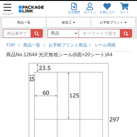
注文履歴
ログイン
お気に入り
カート
メニュー
後加工
お手軽プリント
商品一覧
商
キ
品
ー
番
ワ
TOP
商品一覧
お手軽プリント商品
シール用紙
号
ー
商品No.12644 光沢無地シール(6面×20シート)A4
で
ド
探
で
す
探
す