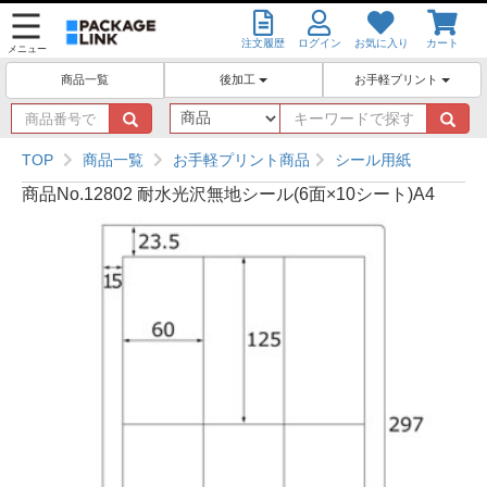
注文履歴
ログイン
お気に入り
カート
メニュー
後加工
お手軽プリント
商品一覧
商
キ
品
ー
番
ワ
TOP
商品一覧
お手軽プリント商品
シール用紙
号
ー
商品No.12802 耐水光沢無地シール(6面×10シート)A4
で
ド
探
で
す
探
す