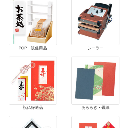
POP・販促用品
シーラー
祝仏好適品
あららぎ・畳紙