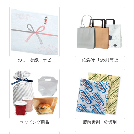
のし・巻紙・オビ
紙袋/ポリ袋/封筒袋
ラッピング用品
脱酸素剤・乾燥剤