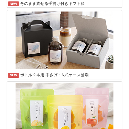
そのまま渡せる手提げ付きギフト箱
NEW
ボトル２本用 手さげ・N式ケース登場
NEW