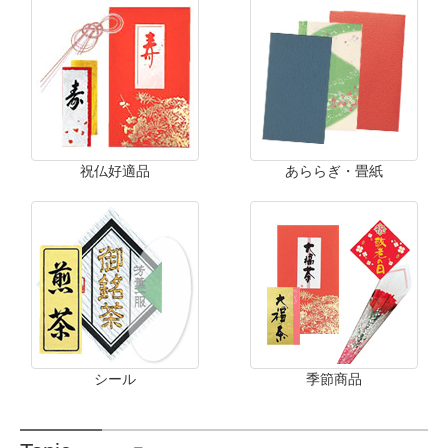
祝仏好適品
あららぎ・畳紙
シール
季節商品