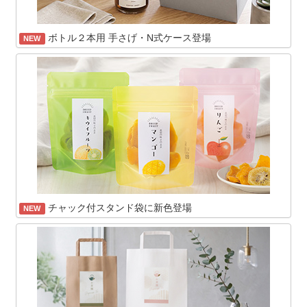
ボトル２本用 手さげ・N式ケース登場
NEW
チャック付スタンド袋に新色登場
NEW