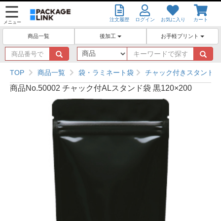
注文履歴
ログイン
お気に入り
カート
メニュー
後加工
お手軽プリント
商品一覧
商
キ
品
ー
番
ワ
TOP
商品一覧
袋・ラミネート袋
チャック付きスタンド袋
号
ー
商品No.50002 チャック付ALスタンド袋 黒120×200
で
ド
探
で
す
探
す