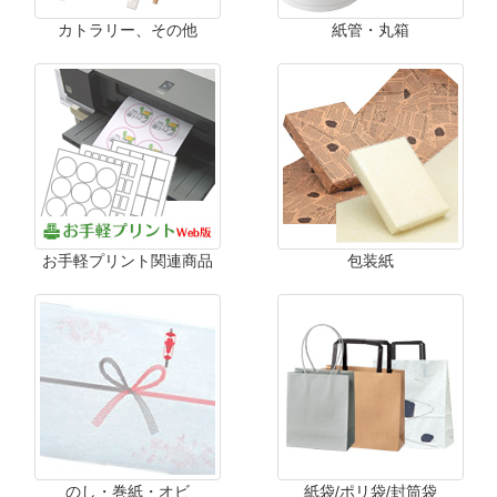
カトラリー、その他
紙管・丸箱
お手軽プリント関連商品
包装紙
のし・巻紙・オビ
紙袋/ポリ袋/封筒袋