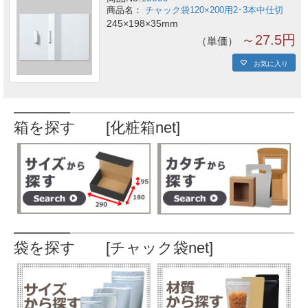
チャック袋120×200用2･3本中仕切
245×198×35mm
～27.5円
単価
お気に入り
箱を探す [化粧箱net]
袋を探す [チャック袋net]