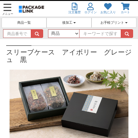
注文履歴
ログイン
お気に入り
カート
メニュー
後加工
お手軽プリント
商品一覧
商
キ
品
ー
番
ワ
号
ー
スリーブケース アイボリー グレージ
で
ド
ュ 黒
探
で
す
探
す