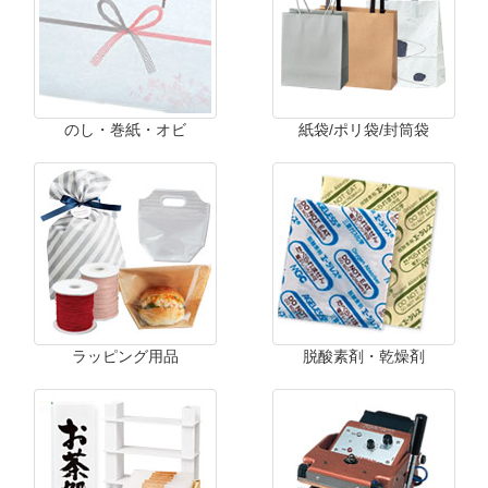
のし・巻紙・オビ
紙袋/ポリ袋/封筒袋
ラッピング用品
脱酸素剤・乾燥剤