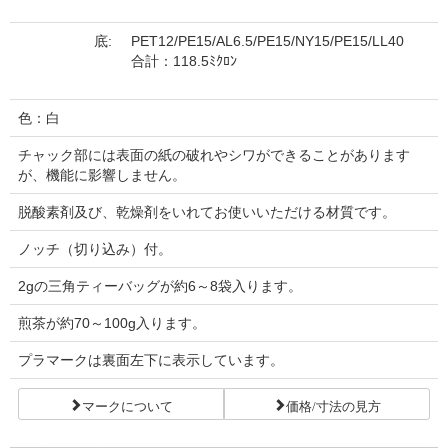
底:
PET12/PE15/AL6.5/PE15/NY15/PE15/LL40
合計：118.5ﾐｸﾛﾝ
色：白
チャック部には表面の紙の破れやシワができることがあります
が、機能に影響しません。
脱酸素剤及び、乾燥剤をいれてお使いいただける材質です。
ノッチ（切り込み）付。
2gの三角ティーバッグが約6～8袋入ります。
煎茶が約70～100g入ります。
プラマークは裏面左下に表示しています。
マークについて
価格/寸法の見方