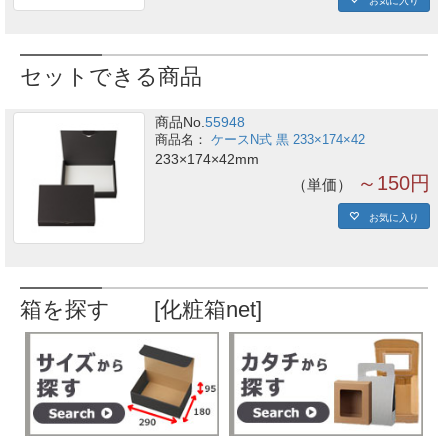
セットできる商品
商品No.
55948
ケースN式 黒 233×174×42
233×174×42mm
～150円
単価
お気に入り
箱を探す [化粧箱net]