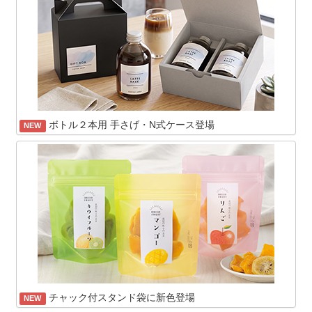
ボトル２本用 手さげ・N式ケース登場
NEW
チャック付スタンド袋に新色登場
NEW