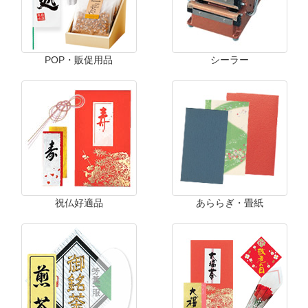
POP・販促用品
シーラー
祝仏好適品
あららぎ・畳紙