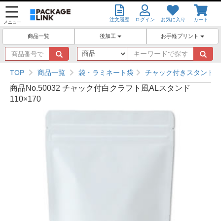
注文履歴
ログイン
お気に入り
カート
メニュー
後加工
お手軽プリント
商品一覧
商
キ
品
ー
番
ワ
TOP
商品一覧
袋・ラミネート袋
チャック付きスタンド袋
号
ー
商品No.50032 チャック付白クラフト風ALスタンド
で
ド
110×170
探
で
す
探
す