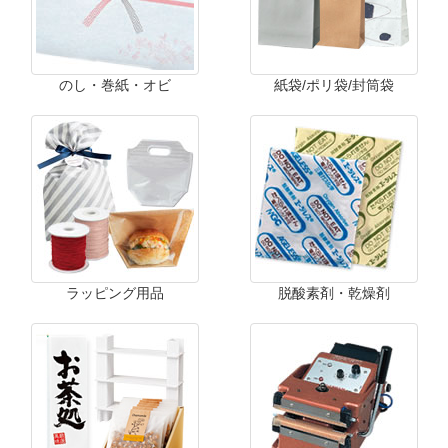
のし・巻紙・オビ
紙袋/ポリ袋/封筒袋
ラッピング用品
脱酸素剤・乾燥剤