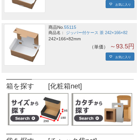
お気に入り
商品No.
55115
ジッパー付ケース 茶 242×166×82
242×166×82mm
～93.5円
単価
お気に入り
箱を探す [化粧箱net]