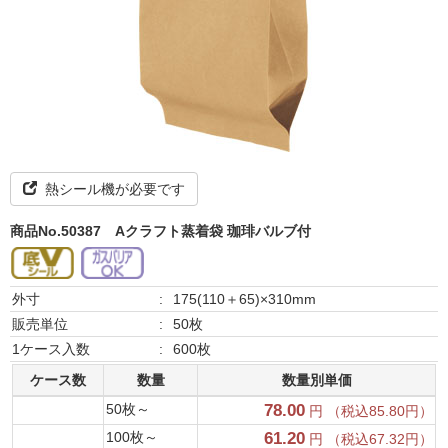
熱シール機が必要です
商品No.50387
Aクラフト蒸着袋 珈琲バルブ付
外寸
:
175(110＋65)×310mm
販売単位
:
50枚
1ケース入数
:
600枚
ケース数
数量
数量別単価
50枚～
78.00
円 （税込85.80円）
100枚～
61.20
円 （税込67.32円）