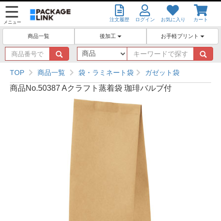
注文履歴
ログイン
お気に入り
カート
メニュー
後加工
お手軽プリント
商品一覧
商
キ
品
ー
番
ワ
TOP
商品一覧
袋・ラミネート袋
ガゼット袋
号
ー
商品No.50387 Aクラフト蒸着袋 珈琲バルブ付
で
ド
探
で
す
探
す