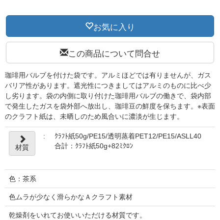
お気に入り
この商品について問合せ
珈琲用バルブを付けた袋です。アルミほどでは有りませんが、ガス
バリア性があります。遮光性につきましてはアルミのものに比べ少
し劣ります。袋の内側に取り付けた珈琲用バルブの働きで、袋内部
で発生したガスを袋外部へ放出し、珈琲豆の鮮度を保ちます。※表面
のクラフト紙は、未晒しのため風合いに濃淡が生じます。
:
ｸﾗﾌﾄ紙50g/PE15/透明蒸着PET12/PE15/ASLL40
合計：ｸﾗﾌﾄ紙50g+82ﾐｸﾛﾝ
材質
色：茶系
色ムラが少なく滑らかなＡクラフト素材
乾燥剤をいれてお使いいただける材質です。