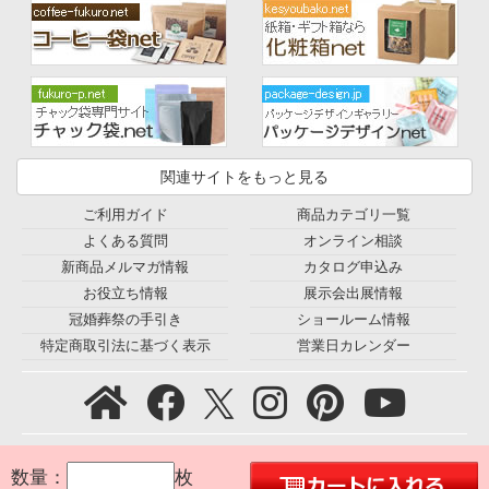
関連サイトをもっと見る
ご利用ガイド
商品カテゴリ一覧
よくある質問
オンライン相談
新商品メルマガ情報
カタログ申込み
お役立ち情報
展示会出展情報
冠婚葬祭の手引き
ショールーム情報
特定商取引法に基づく表示
営業日カレンダー
プライバシーポリシー
｜
利用規約
｜
会社概要
｜
環境宣言
｜
数量：
枚
お問合せ
｜
採用情報
｜