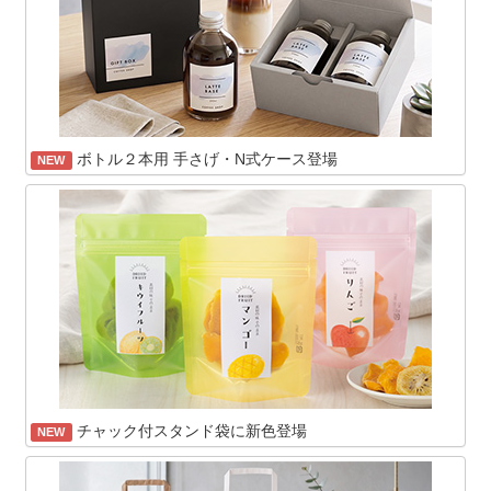
ボトル２本用 手さげ・N式ケース登場
NEW
チャック付スタンド袋に新色登場
NEW