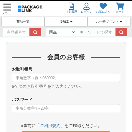
注文履歴
ログイン
お気に入り
カート
メニュー
後加工
お手軽プリント
商品一覧
商
キ
品
ー
番
ワ
号
ー
で
ド
会員のお客様
探
で
す
探
お取引番号
す
6ケタのお取引番号をご入力ください。
パスワード
※事前に「
ご利用規約
」をご確認ください。