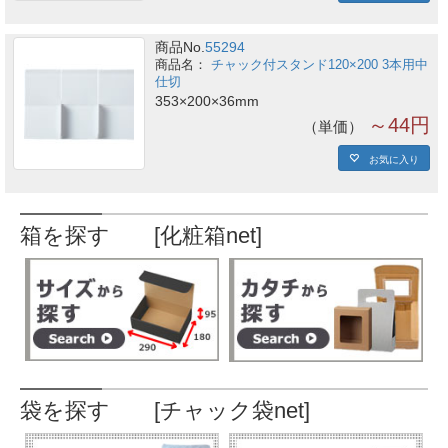
商品No.
55294
チャック付スタンド120×200 3本用中
仕切
353×200×36mm
～44円
単価
お気に入り
箱を探す [化粧箱net]
袋を探す [チャック袋net]