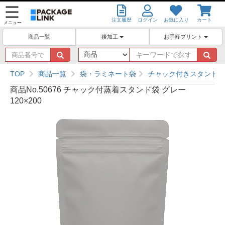
注文履歴
ログイン
お気に入り
カート
メニュー
後加工
お手軽プリント
商品一覧
商
キ
品
ー
番
ワ
TOP
商品一覧
袋・ラミネート袋
チャック付きスタンド袋
号
ー
商品No.50676 チャック付蒸着スタンド袋 グレー
で
ド
120×200
探
で
す
探
す