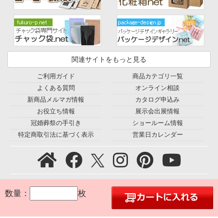
関連サイトをもっと見る
ご利用ガイド
商品カテゴリ一覧
よくある質問
オンライン相談
新商品メルマガ情報
カタログ申込み
お役立ち情報
展示会出展情報
冠婚葬祭の手引き
ショールーム情報
特定商取引法に基づく表示
営業日カレンダー
プライバシーポリシー
｜
利用規約
｜
会社概要
｜
環境宣言
｜
数量：
枚
お問合せ
｜
採用情報
｜
© 2005 Seiwa Co., Ltd. All Rights Reserved.