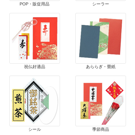
POP・販促用品
シーラー
祝仏好適品
あららぎ・畳紙
シール
季節商品