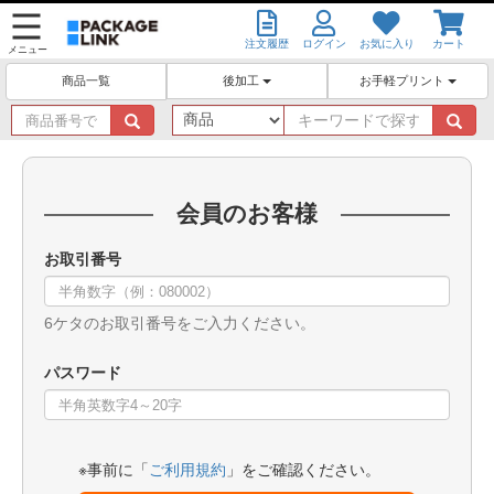
注文履歴
ログイン
お気に入り
カート
メニュー
後加工
お手軽プリント
商品一覧
商
キ
品
ー
番
ワ
号
ー
で
ド
会員のお客様
探
で
す
探
お取引番号
す
6ケタのお取引番号をご入力ください。
パスワード
※事前に「
ご利用規約
」をご確認ください。