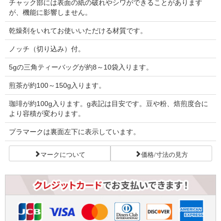
チャック部には表面の紙の破れやシワができることがあります
が、機能に影響しません。
乾燥剤をいれてお使いいただける材質です。
ノッチ（切り込み）付。
5gの三角ティーバッグが約8～10袋入ります。
煎茶が約100～150g入ります。
珈琲が約100g入ります。g表記は目安です。豆や粉、焙煎度合に
より容積が変わります。
プラマークは裏面左下に表示しています。
マークについて
価格/寸法の見方