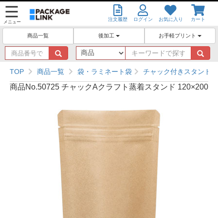
注文履歴
ログイン
お気に入り
カート
メニュー
後加工
お手軽プリント
商品一覧
商
キ
品
ー
番
ワ
TOP
商品一覧
袋・ラミネート袋
チャック付きスタンド袋
号
ー
商品No.50725 チャックAクラフト蒸着スタンド 120×200
で
ド
探
で
す
探
す