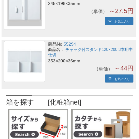
245×198×35mm
～27.5円
単価
お気に入り
商品No.
55294
チャック付スタンド120×200 3本用中
仕切
353×200×36mm
～44円
単価
お気に入り
箱を探す [化粧箱net]