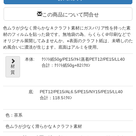
この商品について問合せ
色ムラが少なく滑らかなＡクラフト素材にガスバリア性を持った素
材のフィルムを貼った袋です。無地袋の為、らくらく＠印刷などで
オリジナル展開してみませんか。※表面のクラフト紙は、未晒しのた
め風合いに濃淡が生じます。底面はアルミを使用。
本体:
ｸﾗﾌﾄ紙50g/PE15/ｱﾙﾐ蒸着PET12/PE15/LL40
合計：ｸﾗﾌﾄ紙50g+82ﾐｸﾛﾝ
材
質
底:
PET12/PE15/AL6.5/PE15/NY15/PE15/LL40
合計：118.5ﾐｸﾛﾝ
色：茶系
色ムラが少なく滑らかなＡクラフト素材