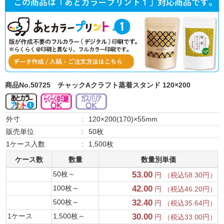
商品No.50725
チャックAクラフト蒸着スタンド 120×200
外寸
:
120×200(170)×55mm
販売単位
:
50枚
1ケース入数
:
1,500枚
ケース数
数量
数量別単価
50枚～
53.00
円 （税込58.30円）
100枚～
42.00
円 （税込46.20円）
500枚～
32.40
円 （税込35.64円）
1ケース
1,500枚～
30.00
円 （税込33.00円）