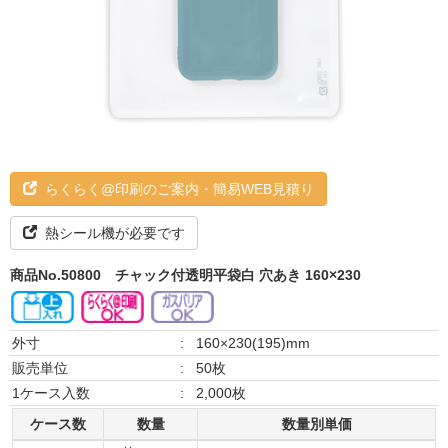
らくらく@印刷のご案内・簡易WEB見積り
熱シール機が必要です
商品No.50800
チャック付透明平袋白 穴あき 160×230
外寸
:
160×230(195)mm
販売単位
:
50枚
1ケース入数
:
2,000枚
ケース数
数量
数量別単価