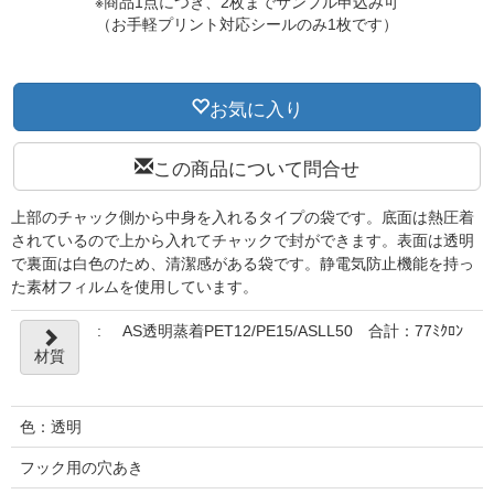
※商品1点につき、2枚までサンプル申込み可
（お手軽プリント対応シールのみ1枚です）
お気に入り
この商品について問合せ
上部のチャック側から中身を入れるタイプの袋です。底面は熱圧着
されているので上から入れてチャックで封ができます。表面は透明
で裏面は白色のため、清潔感がある袋です。静電気防止機能を持っ
た素材フィルムを使用しています。
:
AS透明蒸着PET12/PE15/ASLL50 合計：77ﾐｸﾛﾝ
材質
色：透明
フック用の穴あき