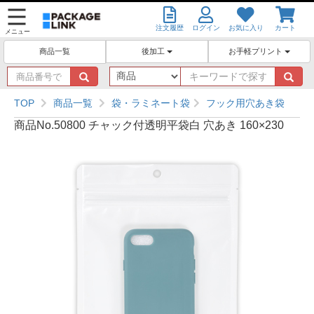
注文履歴
ログイン
お気に入り
カート
メニュー
後加工
お手軽プリント
商品一覧
商
キ
品
ー
番
ワ
TOP
商品一覧
袋・ラミネート袋
フック用穴あき袋
号
ー
商品No.50800 チャック付透明平袋白 穴あき 160×230
で
ド
探
で
す
探
す