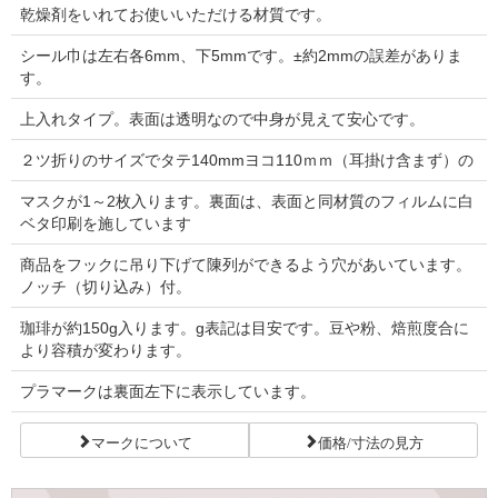
乾燥剤をいれてお使いいただける材質です。
シール巾は左右各6mm、下5mmです。±約2mmの誤差がありま
す。
上入れタイプ。表面は透明なので中身が見えて安心です。
２ツ折りのサイズでタテ140mmヨコ110ｍｍ（耳掛け含まず）の
マスクが1～2枚入ります。裏面は、表面と同材質のフィルムに白
ベタ印刷を施しています
商品をフックに吊り下げて陳列ができるよう穴があいています。
ノッチ（切り込み）付。
珈琲が約150g入ります。g表記は目安です。豆や粉、焙煎度合に
より容積が変わります。
プラマークは裏面左下に表示しています。
マークについて
価格/寸法の見方