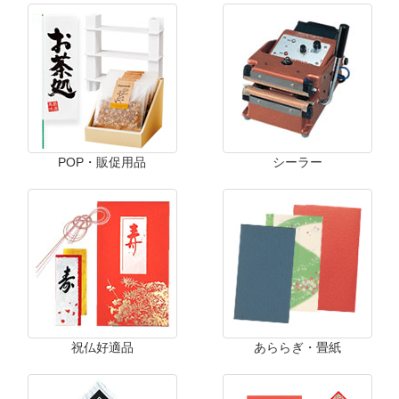
POP・販促用品
シーラー
祝仏好適品
あららぎ・畳紙