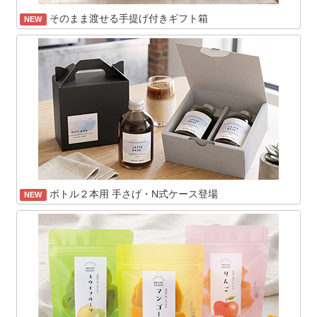
そのまま渡せる手提げ付きギフト箱
NEW
ボトル２本用 手さげ・N式ケース登場
NEW