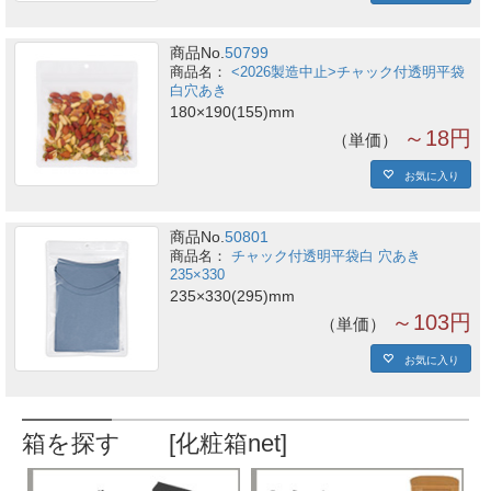
商品No.
50799
<2026製造中止>チャック付透明平袋
白穴あき
180×190(155)mm
～18円
単価
お気に入り
商品No.
50801
チャック付透明平袋白 穴あき
235×330
235×330(295)mm
～103円
単価
お気に入り
箱を探す [化粧箱net]