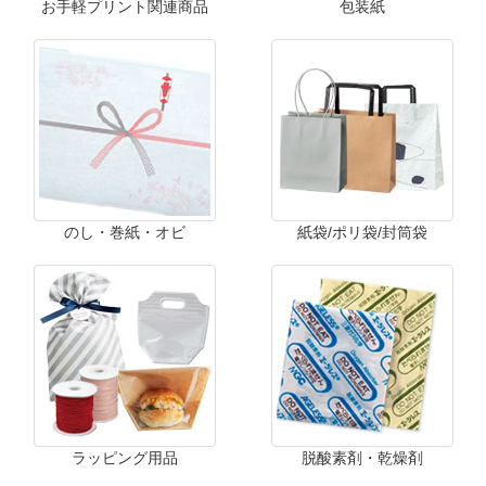
お手軽プリント関連商品
包装紙
のし・巻紙・オビ
紙袋/ポリ袋/封筒袋
ラッピング用品
脱酸素剤・乾燥剤