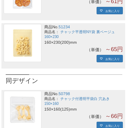
～61円
単価
お気に入り
商品No.
51234
チャック平透明NY袋 裏ベージュ
160×230
160×230(200)mm
～65円
単価
お気に入り
同デザイン
商品No.
50798
チャック付透明平袋白 穴あき
150×160
150×160(125)mm
～66円
単価
お気に入り