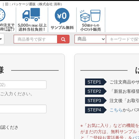
ンク）｜旧：パッケージ通販（株式会社 清和）
商
品
番
号
で
様
探
す
STEP1
ご注文商品やサ
STEP2
「新規お客様
をご入力ください。
STEP3
注文後「お取引
STEP4
こちら
からパ
※「お気に入り」などの機能
確認くださ
がまだの方は、無料サンプル
と「ご登録お電話番号」を
パ