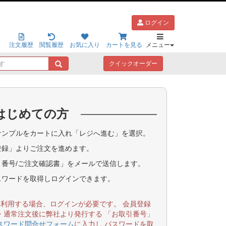
ログイン
注文履歴
閲覧履歴
お気に入り
カートを見る
メニュー
キ
クイックオーダー
ー
ワ
ー
ド
はじめての方
で
探
す
ンプルをカートに入れ「レジへ進む」を選択。
登録」よりご注文を進めます。
番号/ご注文確認書」をメールで送信します。
スワードを取得しログインできます。
を利用する場合、ログインが必要です。 会員登録
・通常注文後に弊社より発行する 「お取引番号」
スワード問合せフォーム
に入力し パスワードを取