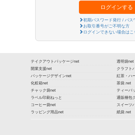
ログインする
初期パスワード発行 / パ
お取引番号がご不明な方
ログインできない場合はこ
テイクアウトパッケージnet
透明袋net
開業支援net
クラフトパ
パッケージデザインnet
紅茶・ハー
化粧箱net
茶袋.net
チャック袋net
ティーバッ
ラベル印刷ねっと
通販梱包グ
コーヒー袋net
スイーツ
ラッピング用品net
紙袋.net