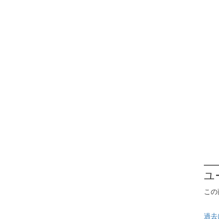
ユ
この
過去