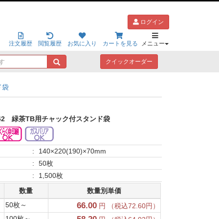
ログイン
注文履歴
閲覧履歴
お気に入り
カートを見る
メニュー
キ
クイックオーダー
ー
ワ
ド袋
ー
ド
で
探
42
緑茶TB用チャック付スタンド袋
す
:
140×220(190)×70mm
:
50枚
:
1,500枚
数量
数量別単価
50枚～
66.00
円 （税込72.60円）
100枚～