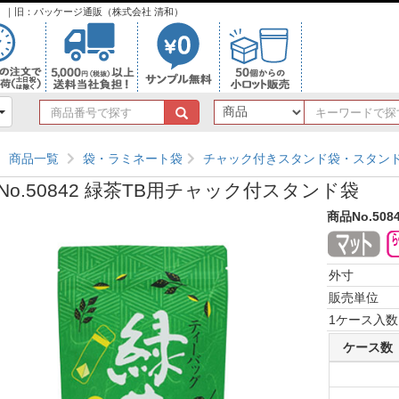
ンク）｜旧：パッケージ通販（株式会社 清和）
商
品
番
商品一覧
袋・ラミネート袋
チャック付きスタンド袋・スタン
号
で
No.50842 緑茶TB用チャック付スタンド袋
探
す
商品No.508
外寸
販売単位
1ケース入数
ケース数