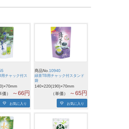
55
商品No.
10940
B用チャック付ス
緑茶TB用チャック付スタンド
袋
90)×70mm
140×220(190)×70mm
～66円
～65円
単価
単価
お気に入り
お気に入り