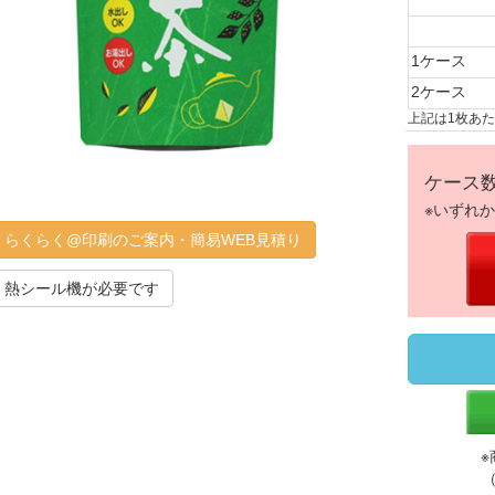
1ケース
2ケース
上記は1枚あ
ケース
※いずれ
らくらく@印刷のご案内・簡易WEB見積り
熱シール機が必要です
※