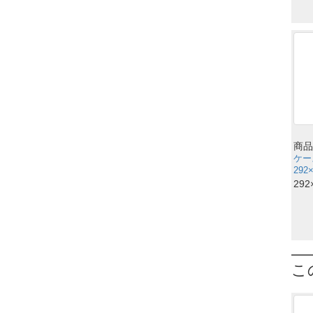
商品
ケー
292
292
こ