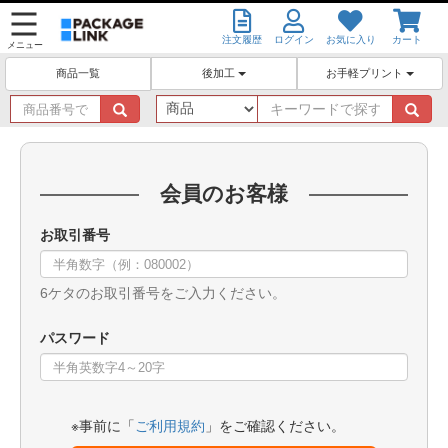
注文履歴
ログイン
お気に入り
カート
メニュー
後加工
お手軽プリント
商品一覧
商
キ
品
ー
番
ワ
号
ー
で
ド
会員のお客様
探
で
す
探
お取引番号
す
6ケタのお取引番号をご入力ください。
パスワード
※事前に「
ご利用規約
」をご確認ください。