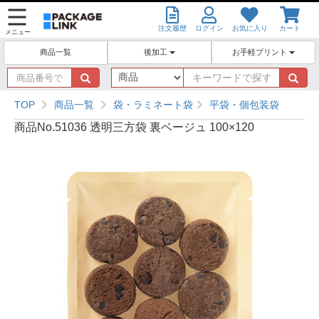
注文履歴
ログイン
お気に入り
カート
メニュー
後加工
お手軽プリント
商品一覧
商
キ
品
ー
番
ワ
TOP
商品一覧
袋・ラミネート袋
平袋・個包装袋
号
ー
商品No.51036 透明三方袋 裏ベージュ 100×120
で
ド
探
で
す
探
す