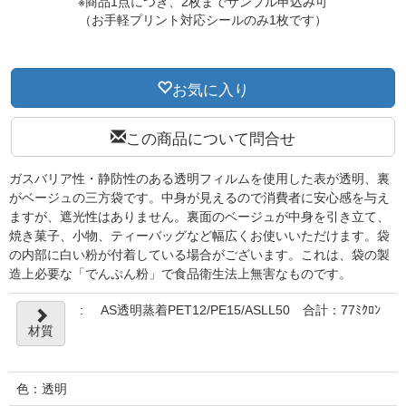
※商品1点につき、2枚までサンプル申込み可
（お手軽プリント対応シールのみ1枚です）
お気に入り
この商品について問合せ
ガスバリア性・静防性のある透明フィルムを使用した表が透明、裏
がベージュの三方袋です。中身が見えるので消費者に安心感を与え
ますが、遮光性はありません。裏面のベージュが中身を引き立て、
焼き菓子、小物、ティーバッグなど幅広くお使いいただけます。袋
の内部に白い粉が付着している場合がございます。これは、袋の製
造上必要な「でんぷん粉」で食品衛生法上無害なものです。
:
AS透明蒸着PET12/PE15/ASLL50 合計：77ﾐｸﾛﾝ
材質
色：透明