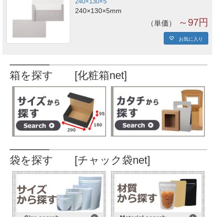
240×130×5
240×130×5mm
～97円
単価
お気に入り
箱を探す [化粧箱net]
袋を探す [チャック袋net]