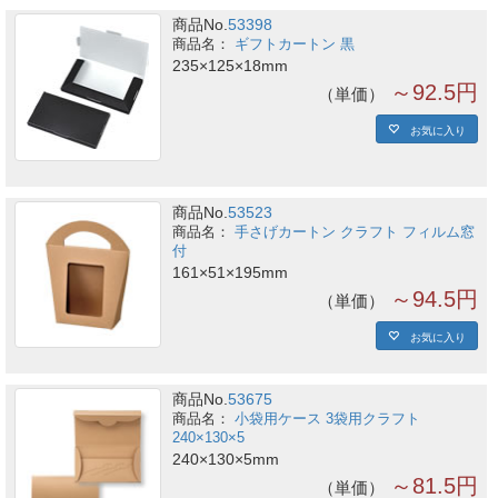
商品No.
53398
ギフトカートン 黒
235×125×18mm
～92.5円
単価
お気に入り
商品No.
53523
手さげカートン クラフト フィルム窓
付
161×51×195mm
～94.5円
単価
お気に入り
商品No.
53675
小袋用ケース 3袋用クラフト
240×130×5
240×130×5mm
～81.5円
単価