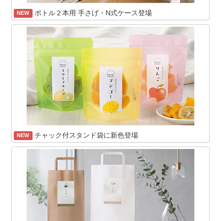
ボトル２本用 手さげ・N式ケース登場
NEW
チャック付スタンド袋に新色登場
NEW