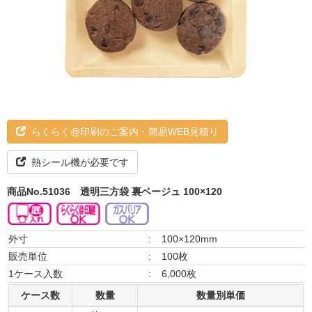
らくらく@印刷のご案内・簡易WEB見積り
熱シール機が必要です
商品No.51036
透明三方袋 裏ベージュ 100×120
外寸
:
100×120mm
販売単位
:
100枚
1ケース入数
:
6,000枚
ケース数
数量
数量別単価