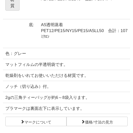
質
底:
AS透明蒸着
PET12/PE15/NY15/PE15/ASLL50 合計：107
ﾐｸﾛﾝ
色：グレー
マットフィルムの半透明袋です。
乾燥剤をいれてお使いいただける材質です。
ノッチ（切り込み）付。
2gの三角ティーバッグが約6～8袋入ります。
プラマークは裏面左下に表示しています。
マークについて
価格/寸法の見方