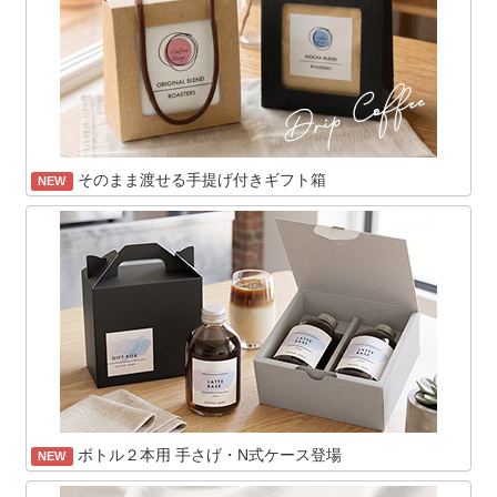
そのまま渡せる手提げ付きギフト箱
NEW
ボトル２本用 手さげ・N式ケース登場
NEW