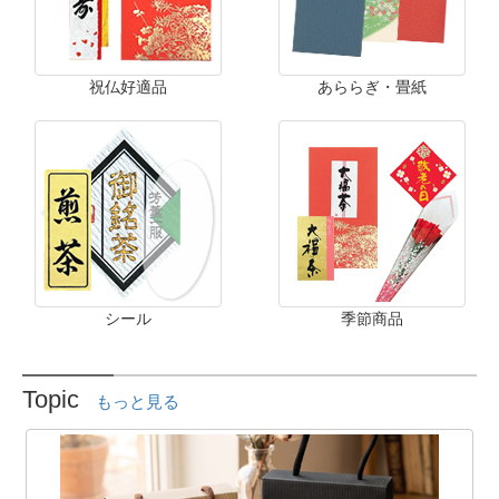
祝仏好適品
あららぎ・畳紙
シール
季節商品
Topic
もっと見る