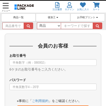
注文履歴
ログイン
お気に入り
カート
メニュー
後加工
お手軽プリント
商品一覧
商
キ
品
ー
番
ワ
号
ー
で
ド
会員のお客様
探
で
す
探
お取引番号
す
6ケタのお取引番号をご入力ください。
パスワード
※事前に「
ご利用規約
」をご確認ください。