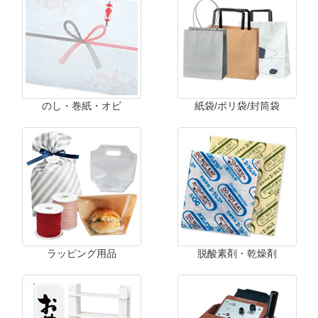
のし・巻紙・オビ
紙袋/ポリ袋/封筒袋
ラッピング用品
脱酸素剤・乾燥剤