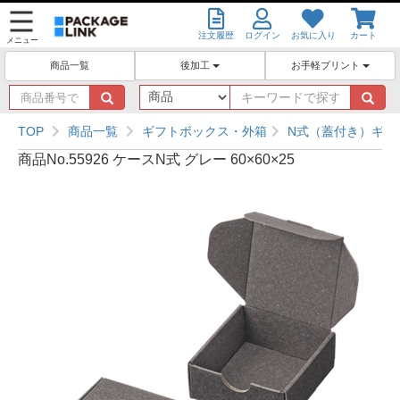
注文履歴
ログイン
お気に入り
カート
メニュー
後加工
お手軽プリント
商品一覧
商
キ
品
ー
番
ワ
TOP
商品一覧
ギフトボックス・外箱
N式（蓋付き）ギフ
号
ー
商品No.55926 ケースN式 グレー 60×60×25
で
ド
探
で
す
探
す