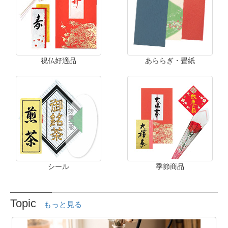
祝仏好適品
あららぎ・畳紙
シール
季節商品
Topic
もっと見る