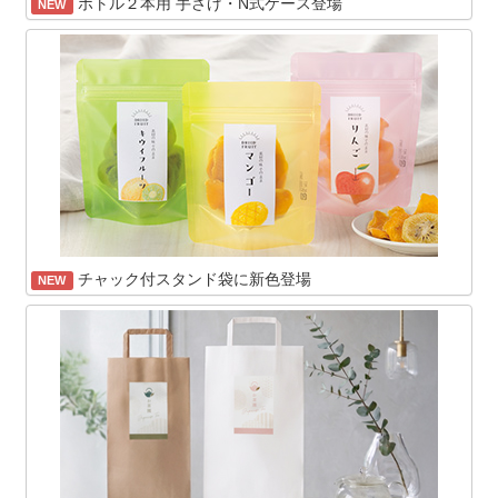
ボトル２本用 手さげ・N式ケース登場
NEW
チャック付スタンド袋に新色登場
NEW