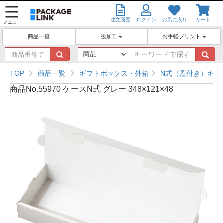
注文履歴
ログイン
お気に入り
カート
メニュー
後加工
お手軽プリント
商品一覧
商
キ
品
ー
番
ワ
TOP
商品一覧
ギフトボックス・外箱
N式（蓋付き）ギフ
号
ー
商品No.55970 ケースN式 グレー 348×121×48
で
ド
探
で
す
探
す