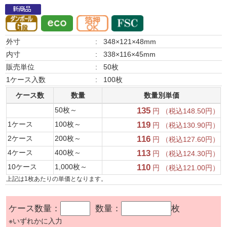
外寸
:
348×121×48mm
内寸
:
338×116×45mm
販売単位
:
50枚
1ケース入数
:
100枚
ケース数
数量
数量別単価
50枚～
135
円 （税込148.50円）
1ケース
100枚～
119
円 （税込130.90円）
2ケース
200枚～
116
円 （税込127.60円）
4ケース
400枚～
113
円 （税込124.30円）
10ケース
1,000枚～
110
円 （税込121.00円）
上記は1枚あたりの単価となります。
ケース数量：
数量：
枚
※いずれかに入力