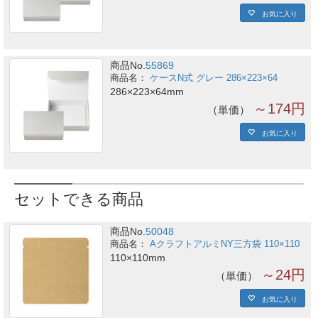
お気に入り
商品No.
55869
ケースN式 グレー 286×223×64
286×223×64mm
～174円
単価
お気に入り
セットできる商品
商品No.
50048
AクラフトアルミNY三方袋 110×110
110×110mm
～24円
単価
お気に入り