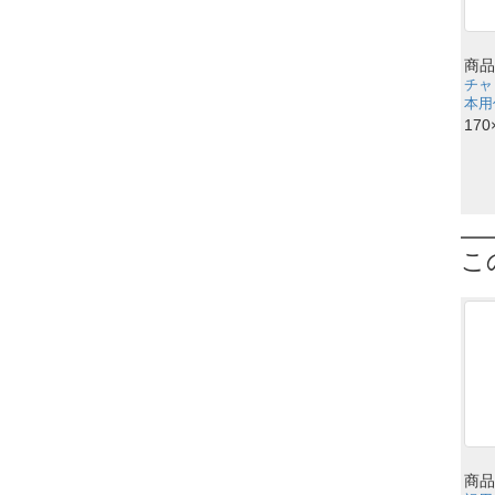
商品
チャ
本用
170
こ
商品