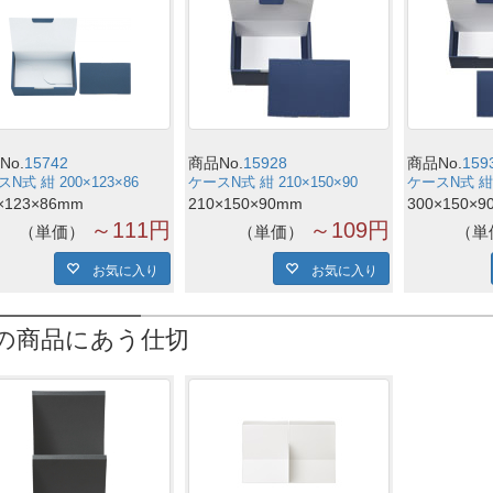
No.
15742
商品No.
15928
商品No.
159
N式 紺 200×123×86
ケースN式 紺 210×150×90
ケースN式 紺 3
×123×86mm
210×150×90mm
300×150×9
～111円
～109円
単価
単価
単
お気に入り
お気に入り
の商品にあう仕切