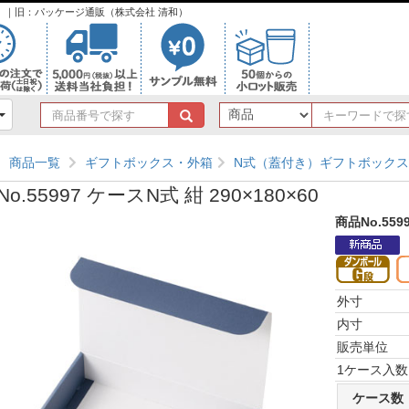
ンク）｜旧：パッケージ通販（株式会社 清和）
商
品
番
商品一覧
ギフトボックス・外箱
N式（蓋付き）ギフトボックス
号
で
o.55997 ケースN式 紺 290×180×60
探
す
商品No.559
外寸
内寸
販売単位
1ケース入数
ケース数