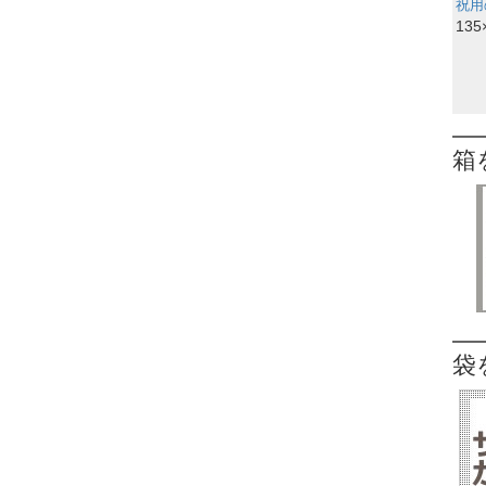
祝用
135
箱
袋