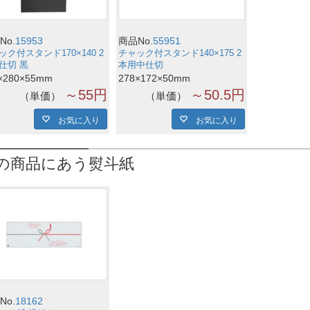
No.
15953
商品No.
55951
ック付スタンド170×140 2
チャック付スタンド140×175 2
仕切 黒
本用中仕切
×280×55mm
278×172×50mm
～55円
～50.5円
単価
単価
お気に入り
お気に入り
の商品にあう熨斗紙
No.
18162