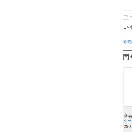
ユ
この
過去
同
商品
ケース
290