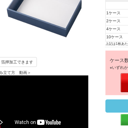
1ケース
2ケース
4ケース
10ケース
上記は1枚あ
ケース
箔押加工できます
※いずれ
み立て方 動画＞