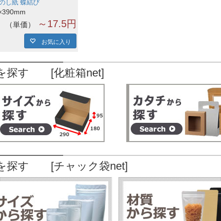
のし紙 蝶結び
×390mm
～17.5円
単価
お気に入り
を探す [化粧箱net]
を探す [チャック袋net]