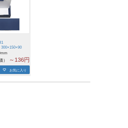
31
00×150×90
0mm
～136円
価
お気に入り