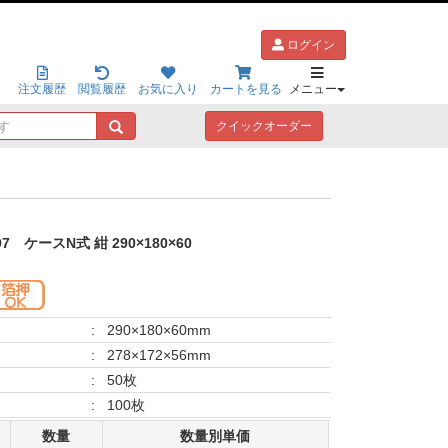
ログイン
注文履歴
閲覧履歴
お気に入り
カートを見る
メニュー
キ
クイックオーダー
ー
ワ
ー
ド
で
探
97
ケースN式 紺 290×180×60
す
:
290×180×60mm
:
278×172×56mm
:
50枚
:
100枚
数量
数量別単価