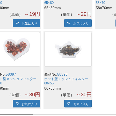
80
65×80
58×70
80mm
65×80mm
58×70mm
～19円
～29円
単価
単価
お気に入り
お気に入り
No.
58397
商品No.
58398
ト型メッシュフィルター
ポット型メッシュフィルター
60
80×55
60mm
80×55mm
～30円
～30円
単価
単価
お気に入り
お気に入り