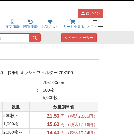
ログイン
注文履歴
閲覧履歴
お気に入り
カートを見る
メニュー
キ
クイックオーダー
ー
ワ
ー
ド
で
探
40
お茶用メッシュフィルター 70×100
す
:
70×100mm
:
500枚
:
5,000枚
数量
数量別単価
500枚～
21.50
円 （税込23.65円）
1,000枚～
15.60
円 （税込17.16円）
2,000枚～
14.40
円 （税込15.84円）