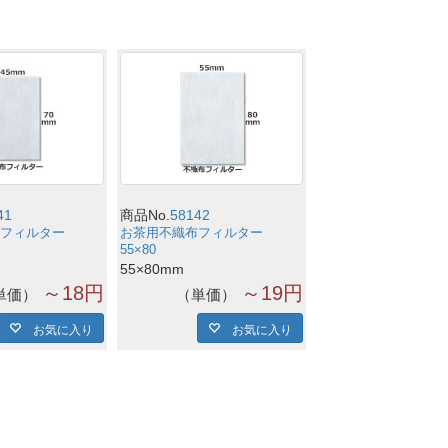
41
商品No.
58142
フィルター
お茶用不織布フィルター
55×80
55×80mm
～18円
～19円
単価
単価
お気に入り
お気に入り