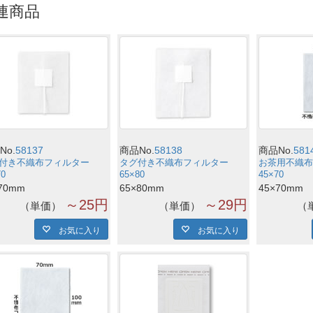
連商品
No.
58137
商品No.
58138
商品No.
581
付き不織布フィルター
タグ付き不織布フィルター
お茶用不織布
70
65×80
45×70
70mm
65×80mm
45×70mm
～25円
～29円
単価
単価
お気に入り
お気に入り