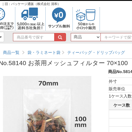
ンク）｜旧：パッケージ通販（株式会社 清和）
商
品
番
商品一覧
袋・ラミネート袋
ティーバッグ・ドリップバッグ
号
で
No.58140 お茶用メッシュフィルター 70×100
探
す
商品No.581
外寸
販売単位
1ケース入数
ケース数