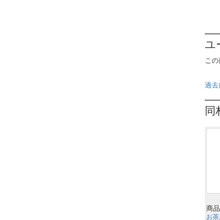
ユ
この
過去
同
商品
お茶