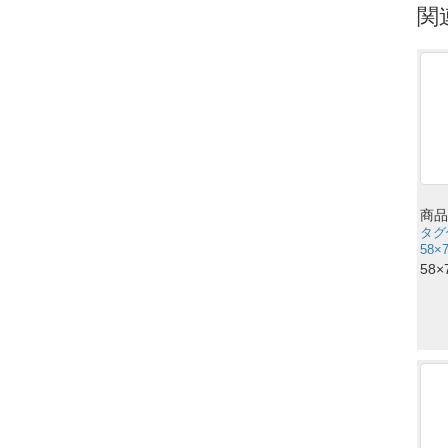
関
商品
タグ
58×
58×