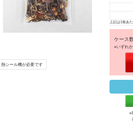
上記は1枚あ
ケース
※いずれ
熱シール機が必要です
※