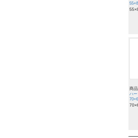
55×
55×
商品
ハー
70×
70×