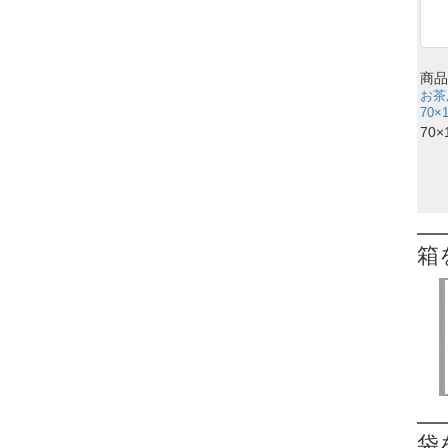
商品
お茶
70×
70×
箱
袋