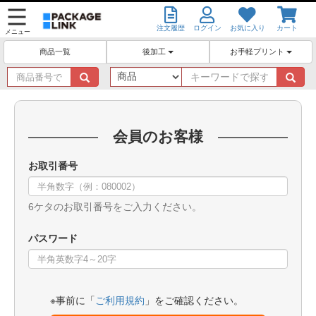
注文履歴
ログイン
お気に入り
カート
メニュー
後加工
お手軽プリント
商品一覧
商
キ
品
ー
番
ワ
号
ー
で
ド
会員のお客様
探
で
す
探
お取引番号
す
6ケタのお取引番号をご入力ください。
パスワード
※事前に「
ご利用規約
」をご確認ください。