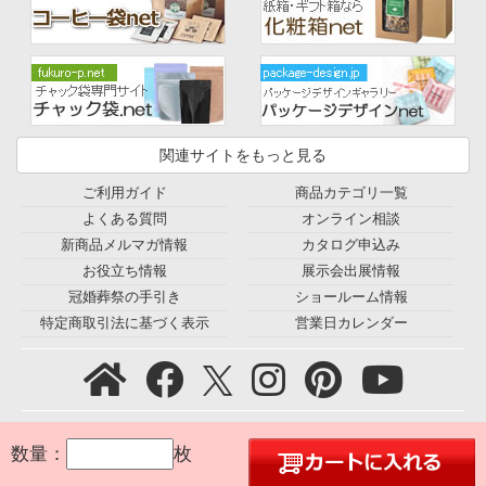
関連サイトをもっと見る
ご利用ガイド
商品カテゴリ一覧
よくある質問
オンライン相談
新商品メルマガ情報
カタログ申込み
お役立ち情報
展示会出展情報
冠婚葬祭の手引き
ショールーム情報
特定商取引法に基づく表示
営業日カレンダー
プライバシーポリシー
｜
利用規約
｜
会社概要
｜
環境宣言
｜
数量：
枚
お問合せ
｜
採用情報
｜