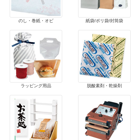
のし・巻紙・オビ
紙袋/ポリ袋/封筒袋
ラッピング用品
脱酸素剤・乾燥剤