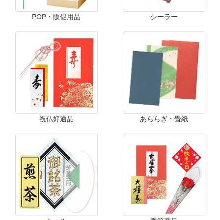
POP・販促用品
シーラー
祝仏好適品
あららぎ・畳紙