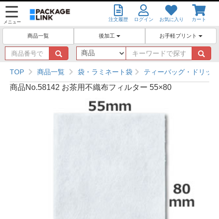
注文履歴
ログイン
お気に入り
カート
メニュー
後加工
お手軽プリント
商品一覧
商
キ
品
ー
番
ワ
TOP
商品一覧
袋・ラミネート袋
ティーバッグ・ドリップ
号
ー
商品No.58142 お茶用不織布フィルター 55×80
で
ド
探
で
す
探
す