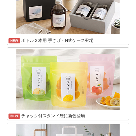
ボトル２本用 手さげ・N式ケース登場
NEW
チャック付スタンド袋に新色登場
NEW