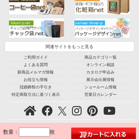
関連サイトをもっと見る
ご利用ガイド
商品カテゴリ一覧
よくある質問
オンライン相談
新商品メルマガ情報
カタログ申込み
お役立ち情報
展示会出展情報
冠婚葬祭の手引き
ショールーム情報
特定商取引法に基づく表示
営業日カレンダー
プライバシーポリシー
｜
利用規約
｜
会社概要
｜
環境宣言
｜
数量：
枚
お問合せ
｜
採用情報
｜