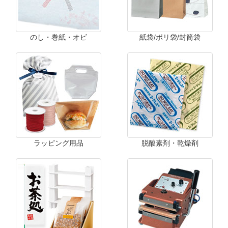
のし・巻紙・オビ
紙袋/ポリ袋/封筒袋
ラッピング用品
脱酸素剤・乾燥剤