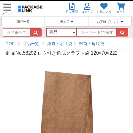
注文履歴
ログイン
お気に入り
カート
メニュー
後加工
お手軽プリント
商品一覧
商
キ
品
ー
番
ワ
TOP
商品一覧
紙袋・ポリ袋
封筒・角底袋
号
ー
商品No.58292 ロウ引き角底クラフト袋 120×70×222
で
ド
探
で
す
探
す