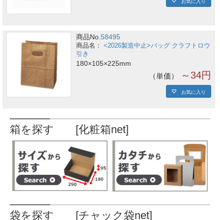
お気に入り
商品No.
58495
<2026製造中止>バッグ クラフトロウ
引き
180×105×225mm
～34円
単価
お気に入り
箱を探す [化粧箱net]
袋を探す [チャック袋net]