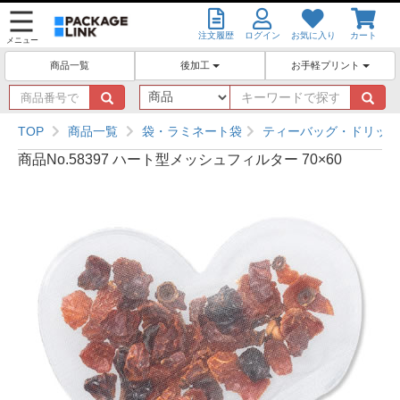
注文履歴
ログイン
お気に入り
カート
メニュー
後加工
お手軽プリント
商品一覧
商
キ
品
ー
番
ワ
TOP
商品一覧
袋・ラミネート袋
ティーバッグ・ドリップ
号
ー
商品No.58397 ハート型メッシュフィルター 70×60
で
ド
探
で
す
探
す