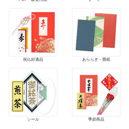
祝仏好適品
あららぎ・畳紙
シール
季節商品