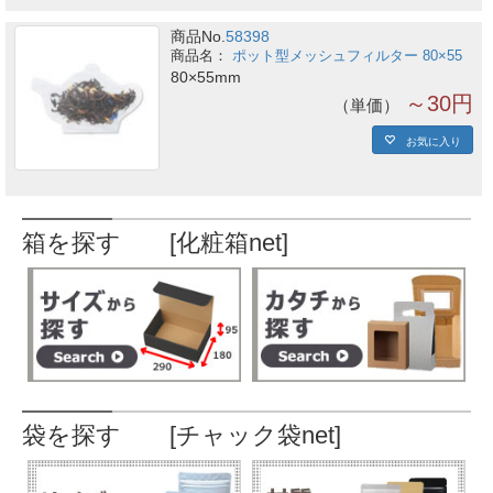
商品No.
58398
ポット型メッシュフィルター 80×55
80×55mm
～30円
単価
お気に入り
箱を探す [化粧箱net]
袋を探す [チャック袋net]