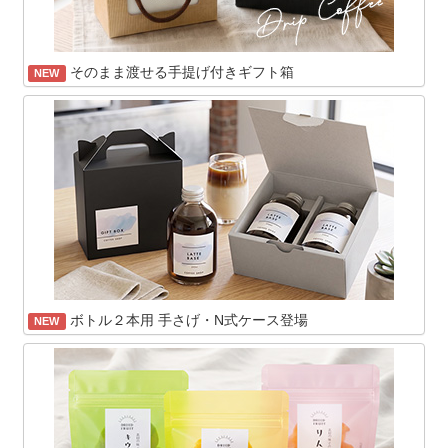
そのまま渡せる手提げ付きギフト箱
NEW
ボトル２本用 手さげ・N式ケース登場
NEW