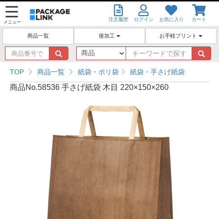
注文履歴
ログイン
お気に入り
カート
メニュー
後加工
お手軽プリント
商品一覧
商
キ
品
ー
番
ワ
TOP
商品一覧
紙袋・ポリ袋
紙袋・手さげ紙袋
号
ー
商品No.58536 手さげ紙袋 木目 220×150×260
で
ド
探
で
す
探
す