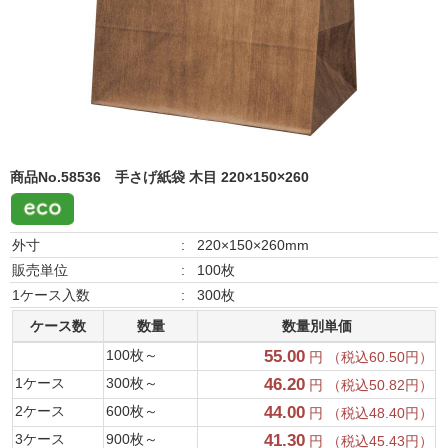
商品No.58536
手さげ紙袋 木目 220×150×260
外寸
:
220×150×260mm
販売単位
:
100枚
1ケース入数
:
300枚
ケース数
数量
数量別単価
100枚～
55.00
円 （税込60.50円）
1ケース
300枚～
46.20
円 （税込50.82円）
2ケース
600枚～
44.00
円 （税込48.40円）
3ケース
900枚～
41.30
円 （税込45.43円）