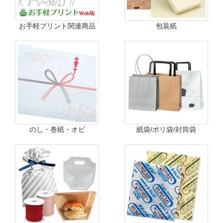
お手軽プリント関連商品
包装紙
のし・巻紙・オビ
紙袋/ポリ袋/封筒袋