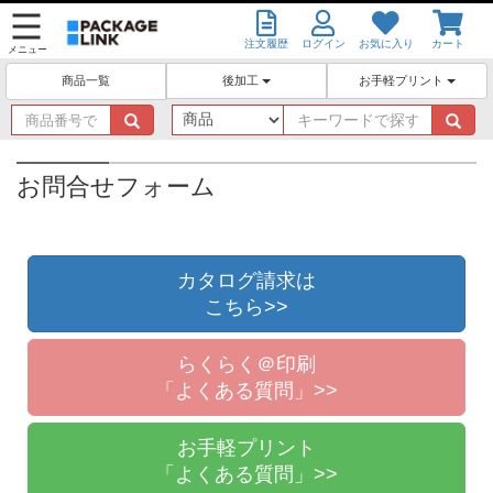
注文履歴
ログイン
お気に入り
カート
メニュー
後加工
お手軽プリント
商品一覧
商
キ
品
ー
番
ワ
号
ー
お問合せフォーム
で
ド
探
で
す
探
す
カタログ請求は
こちら>>
らくらく＠印刷
「よくある質問」>>
お手軽プリント
「よくある質問」>>