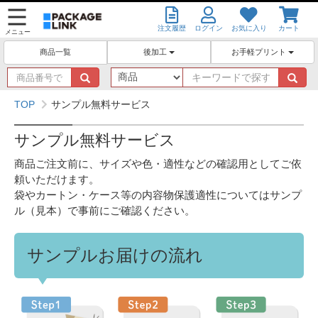
注文履歴
ログイン
お気に入り
カート
メニュー
後加工
お手軽プリント
商品一覧
商
キ
品
ー
番
ワ
TOP
サンプル無料サービス
号
ー
で
ド
サンプル無料サービス
探
で
す
探
商品ご注文前に、サイズや色・適性などの確認用としてご依
す
頼いただけます。
袋やカートン・ケース等の内容物保護適性についてはサンプ
ル（見本）で事前にご確認ください。
サンプルお届けの流れ