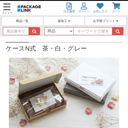
注文履歴
ログイン
お気に入り
カート
メニュー
後加工
お手軽プリント
商品一覧
商
キ
品
ー
番
ワ
号
ー
ケースN式 茶・白・グレー
で
ド
探
で
す
探
す