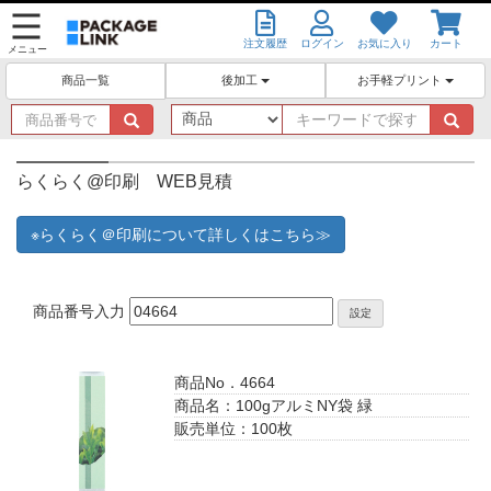
注文履歴
ログイン
お気に入り
カート
メニュー
後加工
お手軽プリント
商品一覧
商
キ
品
ー
番
ワ
号
ー
らくらく@印刷 WEB見積
で
ド
探
で
※らくらく＠印刷について詳しくはこちら≫
す
探
す
商品番号入力
設定
商品No．4664
商品名：100gアルミNY袋 緑
販売単位：100枚