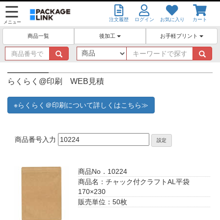
注文履歴
ログイン
お気に入り
カート
メニュー
後加工
お手軽プリント
商品一覧
商
キ
品
ー
番
ワ
号
ー
らくらく@印刷 WEB見積
で
ド
探
で
※らくらく＠印刷について詳しくはこちら≫
す
探
す
商品番号入力
設定
商品No．10224
商品名：チャック付クラフトAL平袋
170×230
販売単位：50枚