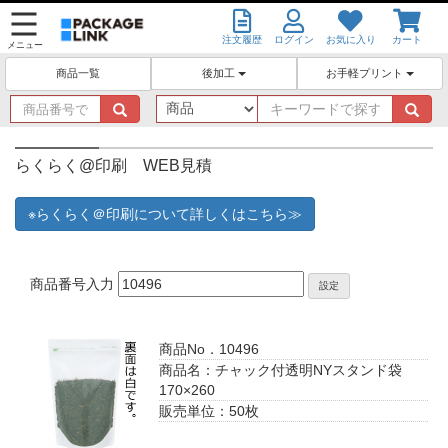
注文履歴
ログイン
お気に入り
カート
メニュー
後加工
お手軽プリント
商品一覧
商
キ
品
ー
番
ワ
号
ー
らくらく@印刷 WEB見積
で
ド
探
で
※らくらく＠印刷について詳しくはこちら≫
す
探
す
商品番号入力
設定
商品No．10496
商品名：チャック付透明NYスタンド袋
170×260
販売単位：50枚