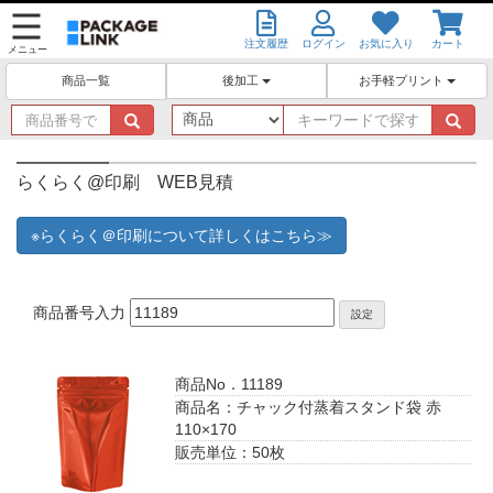
注文履歴
ログイン
お気に入り
カート
メニュー
後加工
お手軽プリント
商品一覧
商
キ
品
ー
番
ワ
号
ー
らくらく@印刷 WEB見積
で
ド
探
で
※らくらく＠印刷について詳しくはこちら≫
す
探
す
商品番号入力
設定
商品No．11189
商品名：チャック付蒸着スタンド袋 赤
110×170
販売単位：50枚